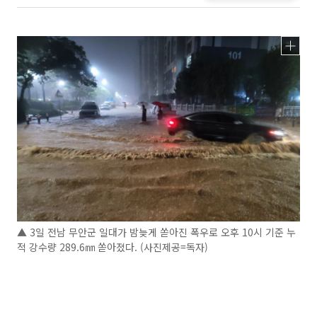
▲ 3일 전남 무안군 일대가 밤늦게 쏟아진 폭우로 오후 10시 기준 누
적 강수량 289.6㎜ 쏟아졌다. (사진제공=독자)