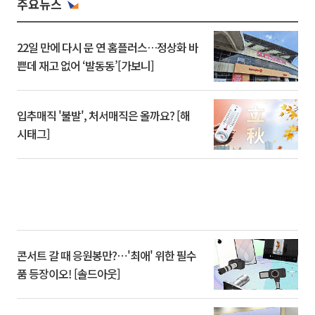
주요뉴스
22일 만에 다시 문 연 홈플러스…정상화 바
쁜데 재고 없어 ‘발동동’[가보니]
입추매직 '불발', 처서매직은 올까요? [해
시태그]
콘서트 갈 때 응원봉만?⋯'최애' 위한 필수
품 등장이오! [솔드아웃]