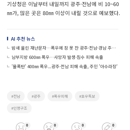
기상청은 이날부터 내일까지 광주·전남에 비 10~60
㎜가, 많은 곳은 80㎜ 이상이 내릴 것으로 예보했다.
AI 추천 뉴스
밤새 울린 재난문자…폭우에 잠 못 잔 광주·전남·경남 주민들
남부지방 600㎜ 폭우…사망자 발생·침수 피해 속출
'물폭탄' 400㎜ 폭우...광주·전남 피해 속출, 주민 '아수라장'
#전남
#광주
#폭우피해
#호우특보
#인명구조
0
0
0
0