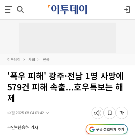
이투데이
사회
전국
'폭우 피해' 광주·전남 1명 사망에
579건 피해 속출...호우특보는 해
제
수정 2025-08-04 09:42
무안=한승하 기자
구글 선호매체 추가