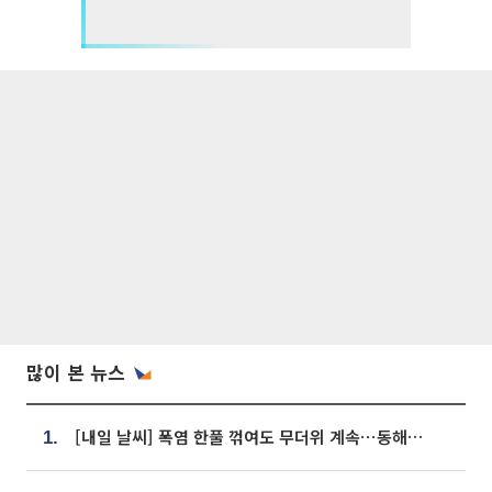
많이 본 뉴스
[내일 날씨] 폭염 한풀 꺾여도 무더위 계속⋯동해안 이틀 연속 비
1.