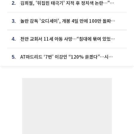
김희철, '뒤집힌 태극기' 지적 후 정치색 논란…"좌우 떠나 우리나라 국기"
2.
놀란 감독 '오디세이', 개봉 4일 만에 100만 돌파⋯'왕사남' 보다 빠르다
3.
천안 교회서 11세 아동 사망…“침대에 묶여 있었다” 진술 확보
4.
AT마드리드 ‘7번’ 이강인 “120% 쏟겠다”⋯시메오네 감독 “필요한 선수”
5.