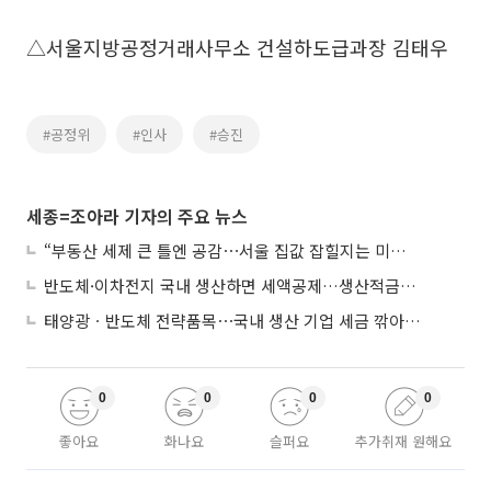
△서울지방공정거래사무소 건설하도급과장 김태우
#공정위
#인사
#승진
세종=조아라 기자의 주요 뉴스
“부동산 세제 큰 틀엔 공감⋯서울 집값 잡힐지는 미지수”
반도체·이차전지 국내 생산하면 세액공제…생산적금융 ISA 신설
태양광ㆍ반도체 전략품목⋯국내 생산 기업 세금 깎아준다
0
0
0
0
좋아요
화나요
슬퍼요
추가취재 원해요