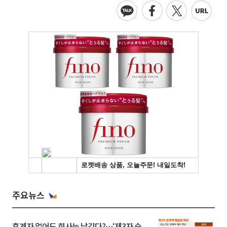
주요뉴스
후계자 없어도 회사는 남긴다?…‘제3자 승