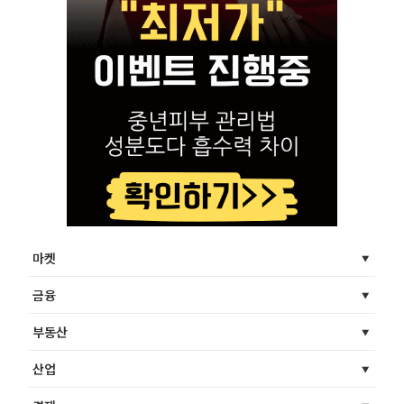
마켓
금융
부동산
산업