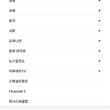
경제
국제
정치
사회
오피니언
문화·라이프
뉴스발전소
이투데이TV
스페셜리포트
Channel 5
위너스IR클럽