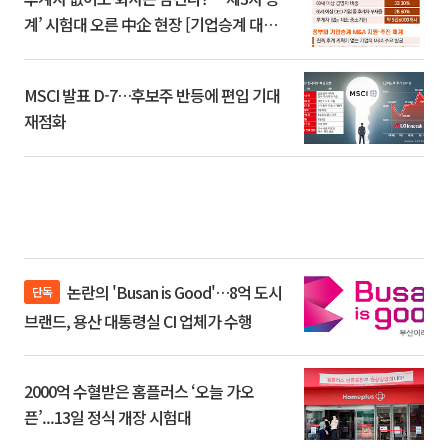
계’ 시험대 오른 中企 현장 [기업승계 대전
환]
MSCI 발표 D-7…후보주 반등에 편입 기대
재점화
논란의 'Busan is Good'…8억 도시
단독
브랜드, 용산 대통령실 CI 업체가 수행
2000억 수혈받은 홈플러스 ‘오늘 가오
픈’...13일 정식 개장 시험대