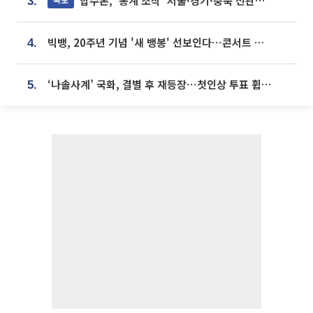
합수본, '통계 조작' 서울·경기·충북 선관위 등 추가 압수수색
3.
빅뱅, 20주년 기념 '새 뱅봉' 선보인다⋯콘서트 앞두고 팝업 개최
4.
‘나솔사계’ 국화, 결별 후 재등장⋯첫인상 투표 휩쓸고 ‘인기녀’ 등극
5.