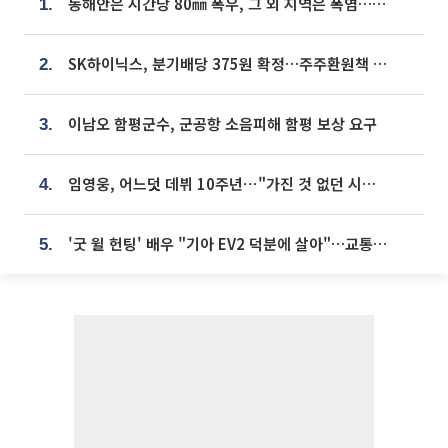
동해안은 시간당 80㎜ 폭우, 그 외 지역은 폭염…‘극과 극 날씨’
1.
SK하이닉스, 분기배당 375원 확정…주주환원책 9월로 앞당겨 발표
2.
이남오 함평군수, 군공항 소음피해 함평 보상 요구
3.
임영웅, 어느덧 데뷔 10주년⋯"가진 것 없던 시절, 내 앞엔 20명의 팬뿐"
4.
'굿 윌 헌팅' 배우 "기아 EV2 덕분에 살아"…교통사고 후 안전성 극찬
5.