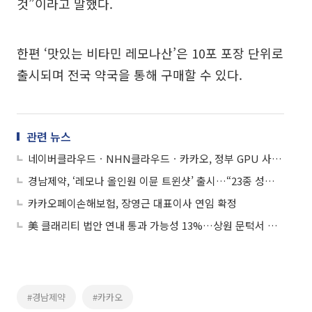
것”이라고 말했다.
한편 ‘맛있는 비타민 레모나산’은 10포 포장 단위로
출시되며 전국 약국을 통해 구매할 수 있다.
관련 뉴스
네이버클라우드ㆍNHN클라우드ㆍ카카오, 정부 GPU 사업자로 선정
경남제약, ‘레모나 올인원 이뮨 트윈샷’ 출시…“23종 성분 한병에”
카카오페이손해보험, 장영근 대표이사 연임 확정
美 클래리티 법안 연내 통과 가능성 13%…상원 문턱서 제동
#경남제약
#카카오