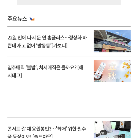
주요뉴스
22일 만에 다시 문 연 홈플러스…정상화 바
쁜데 재고 없어 ‘발동동’[가보니]
입추매직 '불발', 처서매직은 올까요? [해
시태그]
콘서트 갈 때 응원봉만?⋯'최애' 위한 필수
품 등장이오! [솔드아웃]