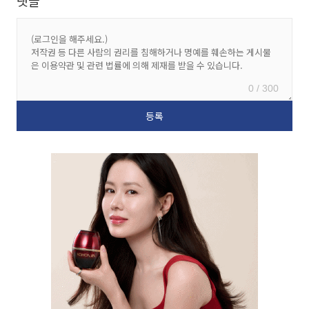
댓글
0 / 300