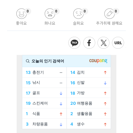
0
0
0
0
좋아요
화나요
슬퍼요
추가취재 원해요