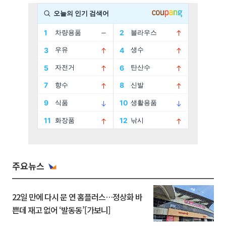
주요뉴스
22일 만에 다시 문 연 홈플러스…정상화 바
쁜데 재고 없어 ‘발동동’[가보니]