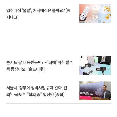
입추매직 '불발', 처서매직은 올까요? [해
시태그]
콘서트 갈 때 응원봉만?⋯'최애' 위한 필수
품 등장이오! [솔드아웃]
서울시, 정부에 정비사업 규제 완화 '건
의'⋯국토부 "협의 중" 입장만 [종합]