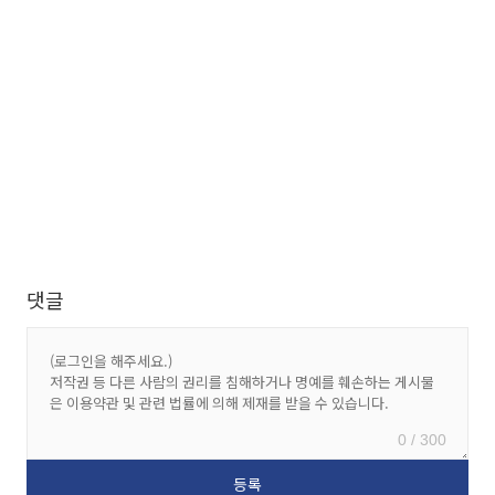
댓글
0 / 300