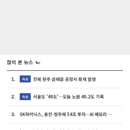
많이 본 뉴스
전북 완주 삼례읍 공장서 화재 발생
속보
1.
서울도 '40도'…오늘 노원 40.2도 기록
속보
2.
SK하이닉스, 용인·청주에 54조 투자…AI 메모리 생산기지 키운다
3.