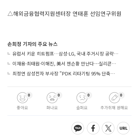
△해외금융협력지원센터장 연태훈 선임연구위원
손희정 기자의 주요 뉴스
유럽서 키운 히트펌프…삼성·LG, 국내 주거시장 공략 ‘속도’
이재용·최태원·이해진, 美서 젠슨황 만난다⋯실리콘밸리 집결하는 AI리더
최정연 삼성전자 부사장 "PDK 리타기팅 95% 단축…에이전트 AI 시범 활용"
0
0
0
0
좋아요
화나요
슬퍼요
추가취재 원해요