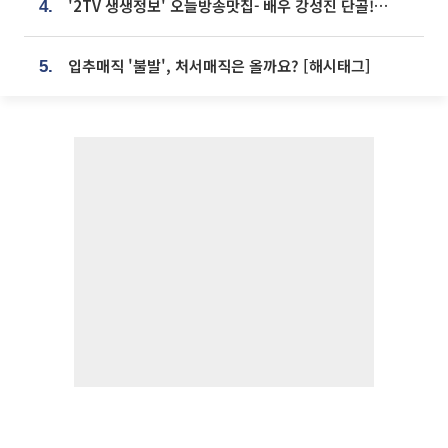
'2TV 생생정보' 오늘방송맛집- 배우 강성진 단골! 쌀국수ㆍ푸팟퐁 커리 맛집 '블○○○'
4.
입추매직 '불발', 처서매직은 올까요? [해시태그]
5.