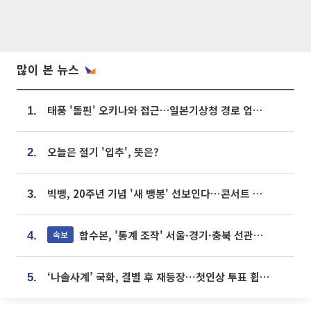
많이 본 뉴스
태풍 '돌핀' 오키나와 접근…일본기상청 경로 업데이트
1.
오늘은 절기 '입추', 뜻은?
2.
빅뱅, 20주년 기념 '새 뱅봉' 선보인다⋯콘서트 앞두고 팝업 개최
3.
합수본, '통계 조작' 서울·경기·충북 선관위 등 추가 압수수색
속보
4.
‘나솔사계’ 국화, 결별 후 재등장⋯첫인상 투표 휩쓸고 ‘인기녀’ 등극
5.