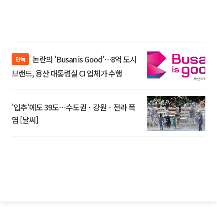
논란의 'Busan is Good'…8억 도시
단독
브랜드, 용산 대통령실 CI 업체가 수행
'입추'에도 39도⋯수도권ㆍ강원ㆍ전라 폭
염 [날씨]