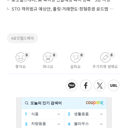
STO 하위법규 예상안, 풀링·거래한도·정형증권 로드맵 제시
#로킷헬스케어
0
0
0
0
좋아요
화나요
슬퍼요
추가취재 원해요