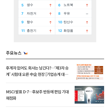
주요뉴스
후계자 없어도 회사는 남긴다?…‘제3자 승
계’ 시험대 오른 中企 현장 [기업승계 대전
환]
MSCI 발표 D-7…후보주 반등에 편입 기대
재점화