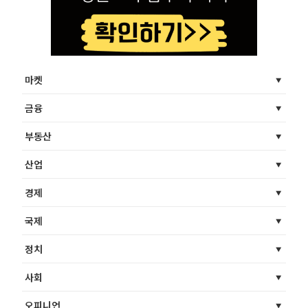
마켓
금융
부동산
산업
경제
국제
정치
사회
오피니언