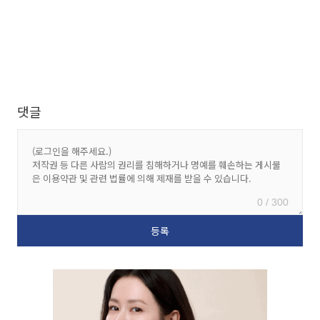
댓글
0 / 300