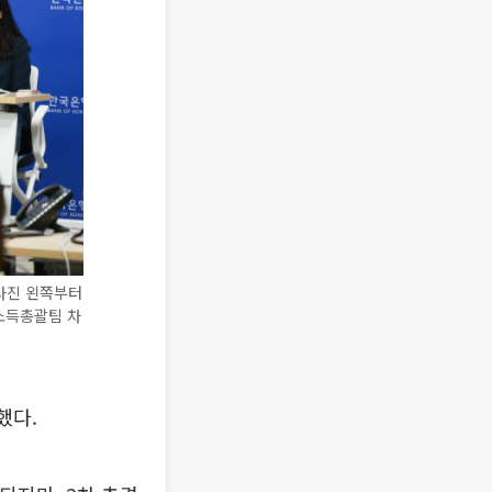
(사진 왼쪽부터
소득총괄팀 차
했다.