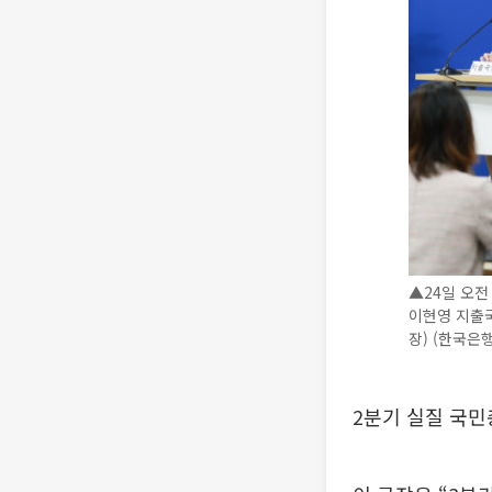
▲24일 오전
이현영 지출
장) (한국은행
2분기 실질 국민총