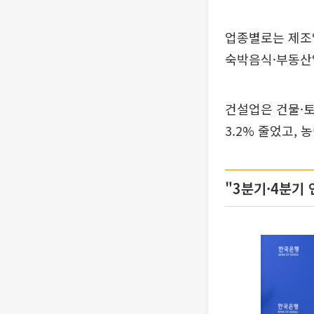
업종별로는 제조업
숙박음식·부동산업
건설업은 건물·토
3.2% 줄었고,
"3분기·4분기 