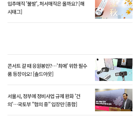
입추매직 '불발', 처서매직은 올까요? [해
시태그]
콘서트 갈 때 응원봉만?⋯'최애' 위한 필수
품 등장이오! [솔드아웃]
서울시, 정부에 정비사업 규제 완화 '건
의'⋯국토부 "협의 중" 입장만 [종합]