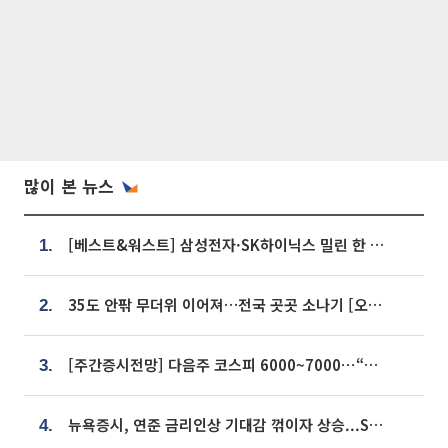
많이 본 뉴스
[베스트&워스트] 삼성전자·SK하이닉스 밀린 한 주…상상인증권은 85% 급등
1.
35도 안팎 무더위 이어져…전국 곳곳 소나기 [오늘 날씨]
2.
[주간증시전망] 다음주 코스피 6000~7000⋯“外人 수급은 정책이 변수”
3.
뉴욕증시, 연준 금리인상 기대감 꺾이자 상승...S&P500 사상 최고치 [종합]
4.