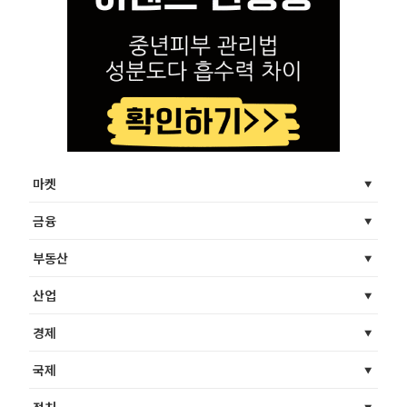
마켓
금융
부동산
산업
경제
국제
정치