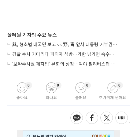
윤혜원 기자의 주요 뉴스
與, 형소법 대국민 보고 vs 野, 靑 앞서 대통령 거부권 촉구
경찰 수사 기다리다 피의자 석방…기한 넘기면 속수무책
‘보완수사권 폐지법’ 본회의 상정…여야 필리버스터 대치
0
0
0
0
좋아요
화나요
슬퍼요
추가취재 원해요