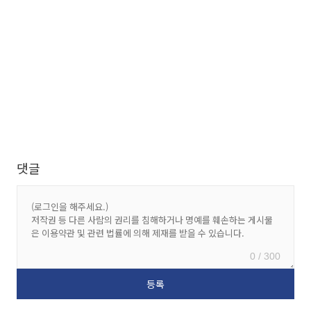
댓글
0 / 300