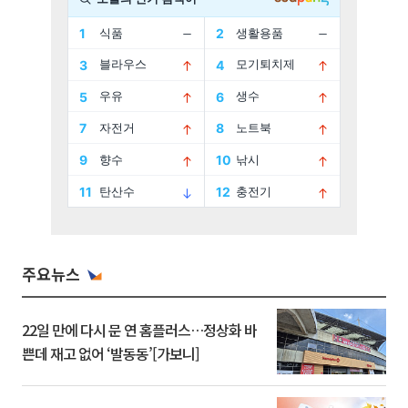
주요뉴스
22일 만에 다시 문 연 홈플러스…정상화 바
쁜데 재고 없어 ‘발동동’[가보니]