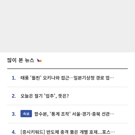
많이 본 뉴스
태풍 '돌핀' 오키나와 접근…일본기상청 경로 업데이트
1.
오늘은 절기 '입추', 뜻은?
2.
합수본, '통계 조작' 서울·경기·충북 선관위 등 추가 압수수색
속보
3.
[증시키워드] 반도체 충격 뚫은 개별 호재...포스코퓨처엠·에코프로·한화솔루션 '눈길'
4.