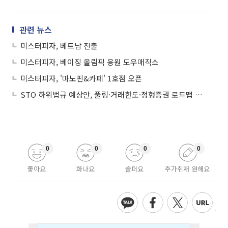
관련 뉴스
미스터피자, 베트남 진출
미스터피자, 베이징 올림픽 응원 도우매직쇼
미스터피자, '마노핀&카페' 1호점 오픈
STO 하위법규 예상안, 풀링·거래한도·정형증권 로드맵 제시
0
0
0
0
좋아요
화나요
슬퍼요
추가취재 원해요