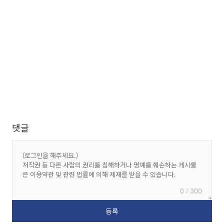
댓글
0 / 300