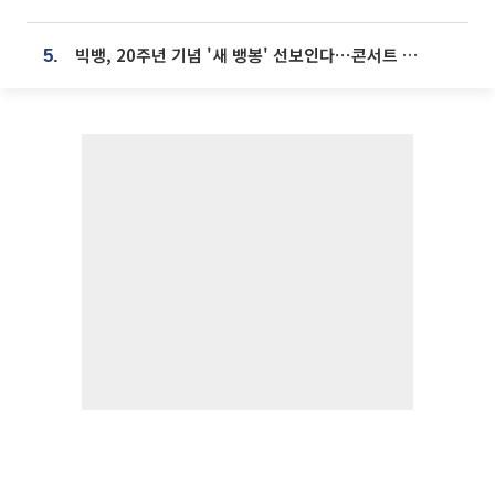
빅뱅, 20주년 기념 '새 뱅봉' 선보인다⋯콘서트 앞두고 팝업 개최
5.