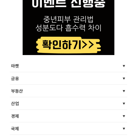
마켓
금융
부동산
산업
경제
국제