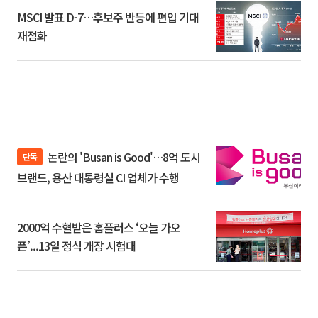
MSCI 발표 D-7…후보주 반등에 편입 기대
재점화
논란의 'Busan is Good'…8억 도시
단독
브랜드, 용산 대통령실 CI 업체가 수행
2000억 수혈받은 홈플러스 ‘오늘 가오
픈’...13일 정식 개장 시험대