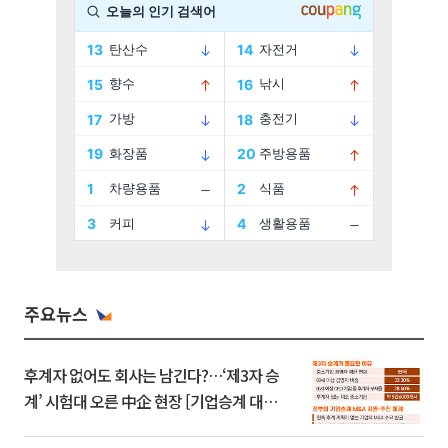
주요뉴스
후계자 없어도 회사는 남긴다?…‘제3자 승
계’ 시험대 오른 中企 현장 [기업승계 대전
환]