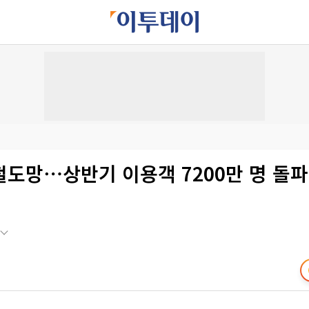
도망⋯상반기 이용객 7200만 명 돌파,