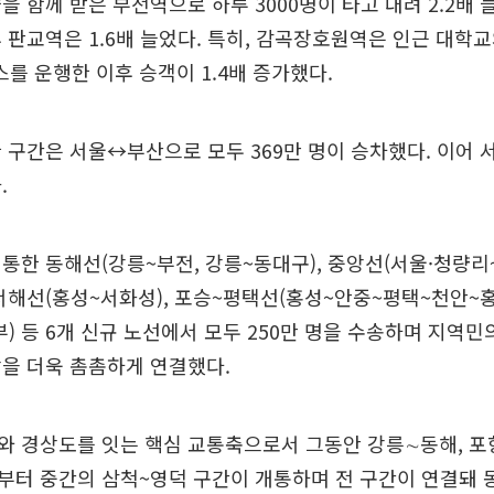
을 함께 받은 부전역으로 하루 3000명이 타고 내려 2.2배 
 판교역은 1.6배 늘었다. 특히, 감곡장호원역은 인근 대학교
스를 운행한 이후 승객이 1.4배 증가했다.
 구간은 서울↔부산으로 모두 369만 명이 승차했다. 이어 
.
통한 동해선(강릉~부전, 강릉~동대구), 중앙선(서울·청량리
 서해선(홍성~서화성), 포승~평택선(홍성~안중~평택~천안~홍
) 등 6개 신규 노선에서 모두 250만 명을 수송하며 지역민
을 더욱 촘촘하게 연결했다.
와 경상도를 잇는 핵심 교통축으로서 그동안 강릉∼동해, 포
부터 중간의 삼척~영덕 구간이 개통하며 전 구간이 연결돼 