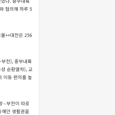
늘었다. 중부내륙
와 협의해 하루 5
서울↔대전은 256
~부전), 중부내륙
성 순환열차), 교
의 이동 편의를 높
항∼부전이 따로
동해안 생활권을