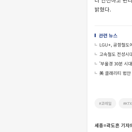
더 안전하고 편
밝혔다.
관련 뉴스
LGU+, 공항철도
고속철도 전성시대
'부울경 30분 시
美 클래리티 법안
#코레일
#KTX
세종=곽도흔 기자의