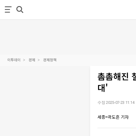
이투데이
경제
경제정책
촘촘해진 철
대'
수정 2025-07-23 11:14
세종=곽도흔 기자