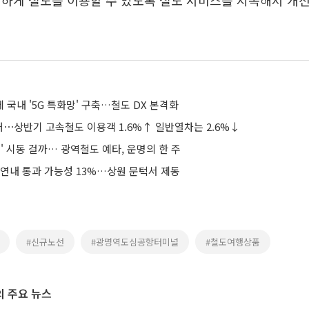
리하게 철도를 이용할 수 있도록 철도 서비스를 지속해서 개
에 국내 '5G 특화망' 구축…철도 DX 본격화
⋯상반기 고속철도 이용객 1.6%↑ 일반열차는 2.6%↓
대' 시동 걸까… 광역철도 예타, 운명의 한 주
 연내 통과 가능성 13%…상원 문턱서 제동
#신규노선
#광명역도심공항터미널
#철도여행상품
 주요 뉴스