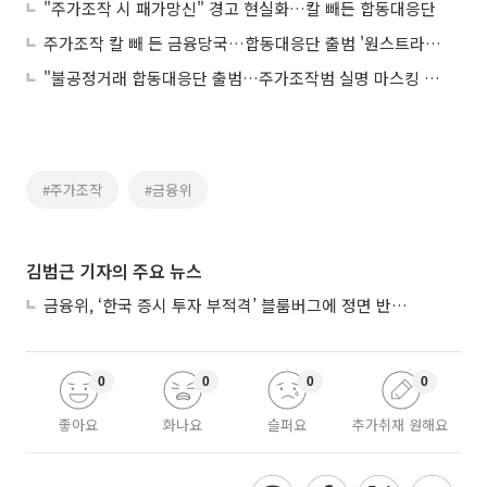
"주가조작 시 패가망신" 경고 현실화…칼 빼든 합동대응단
주가조작 칼 빼 든 금융당국…합동대응단 출범 '원스트라이크 아웃'
"불공정거래 합동대응단 출범…주가조작범 실명 마스킹 없이 공개"
#주가조작
#금융위
김범근 기자의 주요 뉴스
금융위, ‘한국 증시 투자 부적격’ 블룸버그에 정면 반박…“근거 불분명”
0
0
0
0
좋아요
화나요
슬퍼요
추가취재 원해요