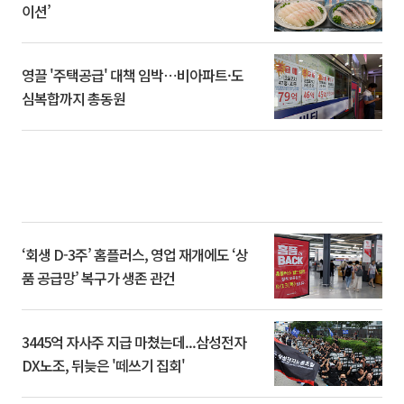
이션’
영끌 '주택공급' 대책 임박⋯비아파트·도
심복합까지 총동원
‘회생 D-3주’ 홈플러스, 영업 재개에도 ‘상
품 공급망’ 복구가 생존 관건
3445억 자사주 지급 마쳤는데...삼성전자
DX노조, 뒤늦은 '떼쓰기 집회'