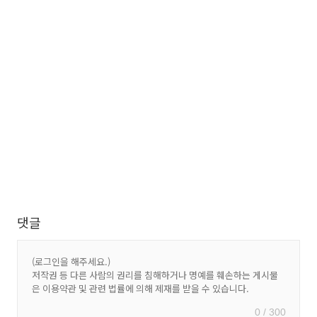
댓글
0 / 300