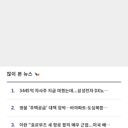
많이 본 뉴스
3445억 자사주 지급 마쳤는데...삼성전자 DX노조, 뒤늦은 '떼쓰기 집회'
1.
영끌 '주택공급' 대책 임박⋯비아파트·도심복합까지 총동원
2.
이란 “호르무즈 새 항로 합의 매우 근접...미국 배상 먼저”
3.