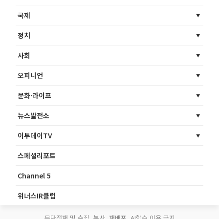
국제
정치
사회
오피니언
문화·라이프
뉴스발전소
이투데이TV
스페셜리포트
Channel 5
위너스IR클럽
무단전재 및 수집, 복사, 재배포, AI학습 이용 금지