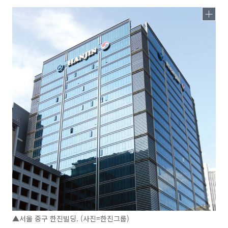
▲서울 중구 한진빌딩. (사진=한진그룹)