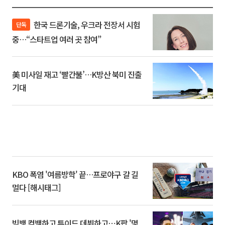
한국 드론기술, 우크라 전장서 시험
단독
중…“스타트업 여러 곳 참여”
美 미사일 재고 ‘빨간불’…K방산 북미 진출
기대
KBO 폭염 '여름방학' 끝…프로야구 갈 길
멀다 [해시태그]
빅뱅 컴백하고 튜이드 데뷔하고⋯K팝 '몇