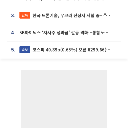
한국 드론기술, 우크라 전장서 시험 중…“스타트업 여러 곳 참여”
단독
3.
SK하이닉스 ‘자사주 성과급’ 갈등 격화…통합노조 출범 움직임
4.
코스피 40.89p(0.65%) 오른 6299.66(마감)
속보
5.