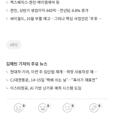
엑스페릭스·한진·케이엠제약 등
한진, 상반기 영업이익 643억…전년比 6.8% 증가
싸이월드, 10월 부활 예고…그러나 핵심 사업안은 ‘추후 공개’
#한진
김채빈 기자의 주요 뉴스
현대차·기아, 이번 주 임단협 재개…하청 사용자성 재심도 ‘변수’
CJ대한통운, 14~15일 ‘택배 쉬는 날’…“혹서기 재충전”
이스타항공, AI 기반 난기류 예측 시스템 도입
0
0
0
0