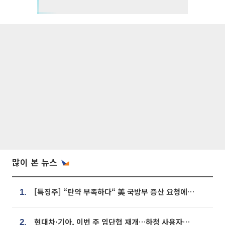
많이 본 뉴스
[특징주] “탄약 부족하다“ 美 국방부 증산 요청에⋯국내 방산주 급등세
1.
현대차·기아, 이번 주 임단협 재개…하청 사용자성 재심도 ‘변수’
2.