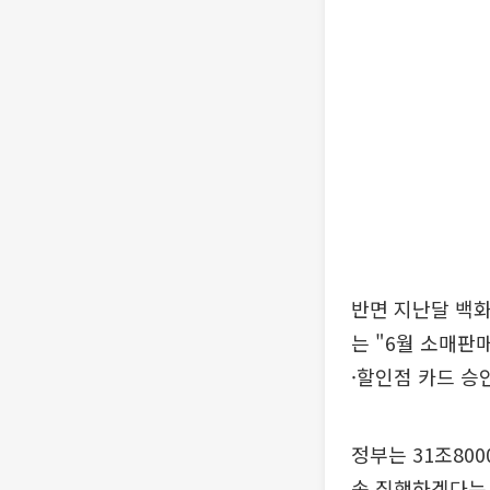
반면 지난달 백화
는 "6월 소매판
·할인점 카드 승
정부는 31조800
속 집행하겠다는