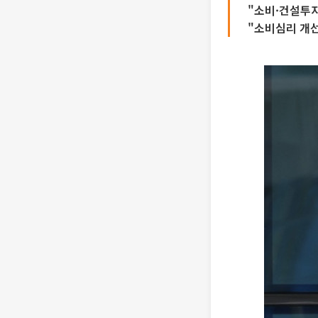
"소비·건설투자
"소비심리 개