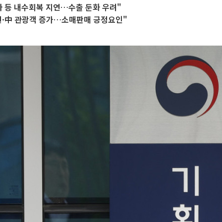
 등 내수회복 지연…수출 둔화 우려"
선·中 관광객 증가…소매판매 긍정요인"