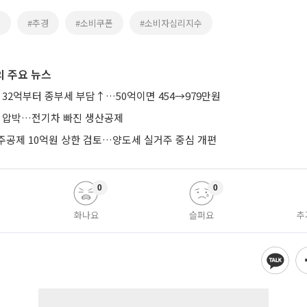
세
#추경
#소비쿠폰
#소비자심리지수
 주요 뉴스
 32억부터 종부세 부담↑…50억이면 454→979만원
’ 압박…전기차 빠진 생산공제
주공제 10억원 상한 검토…양도세 실거주 중심 개편
0
0
화나요
슬퍼요
추