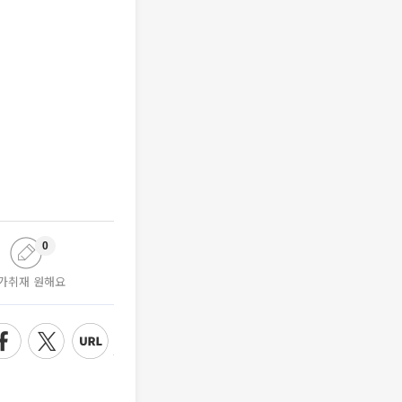
0
가취재 원해요