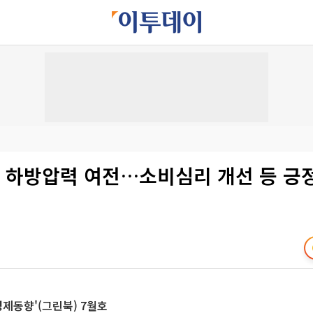
기 하방압력 여전…소비심리 개선 등 긍
경제동향'(그린북) 7월호