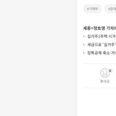
#기재부
#관
세종=정호영 기자의
실거주1주택 시가
세금으로 ‘실거주
장특공제 축소·거
0
좋아요