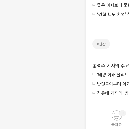
좋은 아빠보다 좋
‘경험 無도 환영’
#신간
송석주 기자의 주요
‘태양 아래 올리브
반딧불이부터 아기
김유태 기자의 '밤
0
좋아요