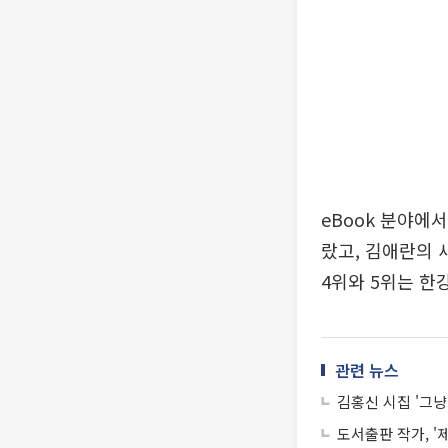
eBook 분야에
랐고, 김애란의 새
4위와 5위는 한강
관련 뉴스
김홍신 시집 '그냥
도서출판 작가, '