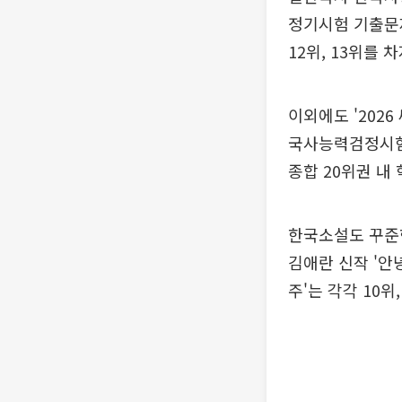
정기시험 기출문제집 
12위, 13위를 
이외에도 '2026
국사능력검정시험 심
종합 20위권 내
한국소설도 꾸준한
김애란 신작 '안녕
주'는 각각 10위