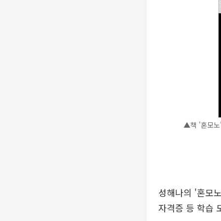
▲책 '혼모노'
성해나의 '혼모노
자격증 등 학습 