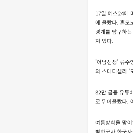
17일 예스24에
에 올랐다. 혼모
경계를 탐구하는 
져 있다.
'어남선생' 류수
의 스테디셀러 '
82만 금융 유튜
로 뛰어올랐다. 
여름방학을 맞이해
별한국사 한국사능력