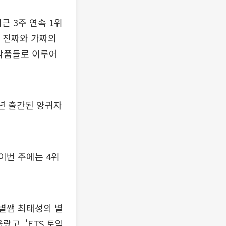
근 3주 연속 1위
럼 진짜와 가짜의
 작품들로 이루어
3년 출간된 양귀자
 이번 주에는 4위
큰별쌤 최태성의 별
랐고, 'ETS 토익