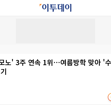
모노' 3주 연속 1위⋯여름방학 맞아 '
인기