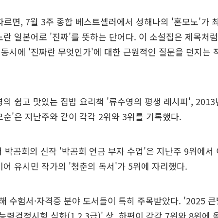
 따르면, 7월 3주 종합 베스트셀러에서 성해나의 '혼모노'가 최
노란 일본어로 '진짜'를 뜻하는 단어다. 이 소설집은 제목처
동시에 '진짜란 무엇인가'에 대한 근원적인 질문을 던지는
영의 쉽고 맛있는 집밥 요리책 '류수영의 평생 레시피', 201
모순'은 지난주와 같이 각각 2위와 3위를 기록했다.
버 박곰희의 신작 '박곰희 연금 부자 수업'은 지난주 9위에서
이어 유시민 작가의 '청춘의 독서'가 5위에 자리했다.
 수험서·자격증 분야 도서들이 특히 주목받았다. '2025 
검정시험 심화(1,2,3급)' 상, 하편이 각각 7위와 8위에 올