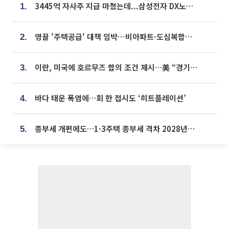
3445억 자사주 지급 마쳤는데...삼성전자 DX노조, 뒤늦은 '떼쓰기 집회'
1.
영끌 '주택공급' 대책 임박⋯비아파트·도심복합까지 총동원
2.
이란, 미국에 호르무즈 합의 조건 제시…美 “경기 아직 안 끝나” [종합]
3.
바다 태운 폭염에…회 한 접시도 ‘히트플레이션’
4.
종부세 개편에도…1·3주택 종부세 격차 2028년부터 확대
5.