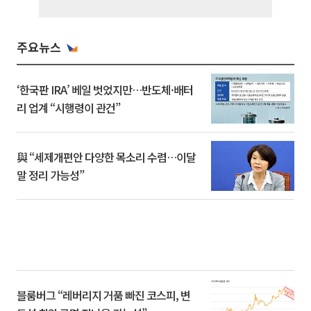
주요뉴스
‘한국판 IRA’ 베일 벗었지만…반도체·배터
리 업계 “시행령이 관건”
與 “세제개편안 다양한 목소리 수렴…이달
말 정리 가능성”
블룸버그 “레버리지 거품 빠진 코스피, 변