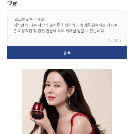
댓글
0 / 300