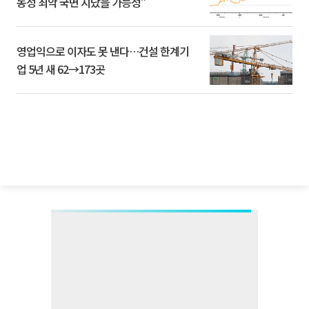
동성 최악 국면 지났을 가능성”
영업익으로 이자도 못 낸다…건설 한계기
업 5년 새 62→173곳