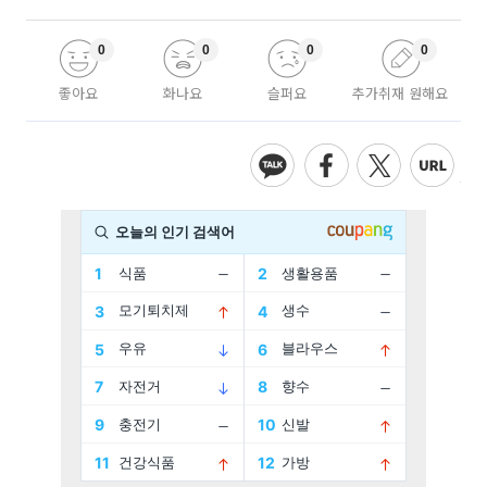
0
0
0
0
좋아요
화나요
슬퍼요
추가취재 원해요