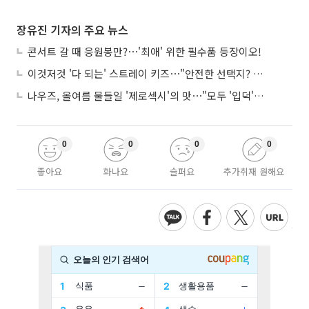
장유진 기자의 주요 뉴스
콘서트 갈 때 응원봉만?⋯'최애' 위한 필수품 등장이오!
이것저것 '다 되는' 스트레이 키즈⋯"안전한 선택지? 도전이 재밌죠"
나우즈, 올여름 물들일 '제로섹시'의 맛⋯"모두 '입덕'시킬 것"
0
0
0
0
좋아요
화나요
슬퍼요
추가취재 원해요