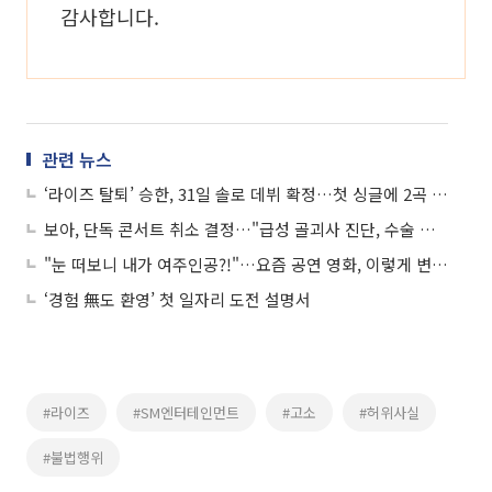
감사합니다.
관련 뉴스
‘라이즈 탈퇴’ 승한, 31일 솔로 데뷔 확정…첫 싱글에 2곡 담는다
보아, 단독 콘서트 취소 결정…"급성 골괴사 진단, 수술 예정"
"눈 떠보니 내가 여주인공?!"…요즘 공연 영화, 이렇게 변신했다
‘경험 無도 환영’ 첫 일자리 도전 설명서
#라이즈
#SM엔터테인먼트
#고소
#허위사실
#불법행위