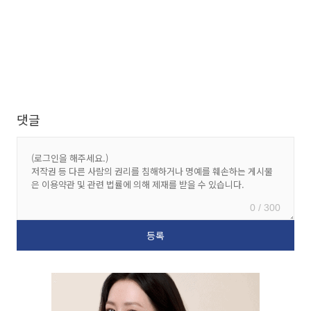
댓글
0 / 300