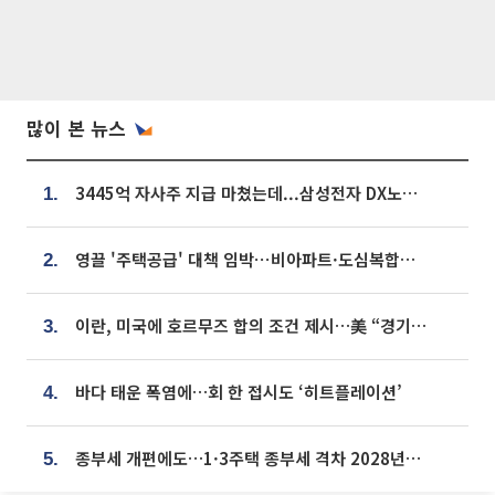
많이 본 뉴스
3445억 자사주 지급 마쳤는데...삼성전자 DX노조, 뒤늦은 '떼쓰기 집회'
1.
영끌 '주택공급' 대책 임박⋯비아파트·도심복합까지 총동원
2.
이란, 미국에 호르무즈 합의 조건 제시…美 “경기 아직 안 끝나” [종합]
3.
바다 태운 폭염에…회 한 접시도 ‘히트플레이션’
4.
종부세 개편에도…1·3주택 종부세 격차 2028년부터 확대
5.