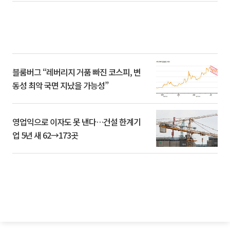
블룸버그 “레버리지 거품 빠진 코스피, 변
동성 최악 국면 지났을 가능성”
영업익으로 이자도 못 낸다…건설 한계기
업 5년 새 62→173곳