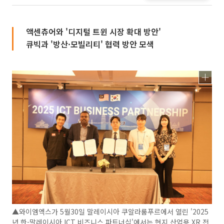
액센츄어와 '디지털 트윈 시장 확대 방안'
큐빅과 '방산·모빌리티' 협력 방안 모색
▲와이엠엑스가 5월30일 말레이시아 쿠알라룸푸르에서 열린 '2025
년 한-말레이시아 ICT 비즈니스 파트너십'에서는 현지 산업용 XR 전