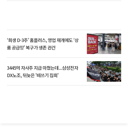
‘회생 D-3주’ 홈플러스, 영업 재개에도 ‘상
품 공급망’ 복구가 생존 관건
3445억 자사주 지급 마쳤는데...삼성전자
DX노조, 뒤늦은 '떼쓰기 집회'