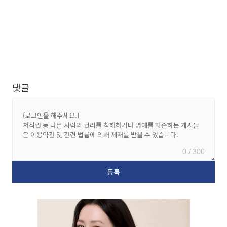
댓글
0 / 300