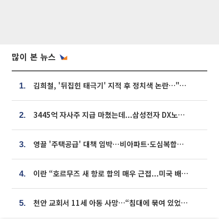
많이 본 뉴스
김희철, '뒤집힌 태극기' 지적 후 정치색 논란…"좌우 떠나 우리나라 국기"
1.
3445억 자사주 지급 마쳤는데...삼성전자 DX노조, 뒤늦은 '떼쓰기 집회'
2.
영끌 '주택공급' 대책 임박⋯비아파트·도심복합까지 총동원
3.
이란 “호르무즈 새 항로 합의 매우 근접...미국 배상 먼저”
4.
천안 교회서 11세 아동 사망…“침대에 묶여 있었다” 진술 확보
5.