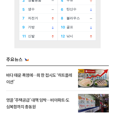
주요뉴스
바다 태운 폭염에…회 한 접시도 ‘히트플레
이션’
영끌 '주택공급' 대책 임박⋯비아파트·도
심복합까지 총동원