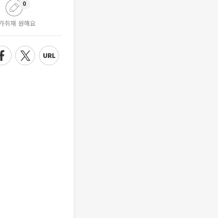
0
가취재 원해요