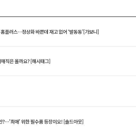
연 홈플러스…정상화 바쁜데 재고 없어 ‘발동동’[가보니]
서매직은 올까요? [해시태그]
?⋯'최애' 위한 필수품 등장이오! [솔드아웃]