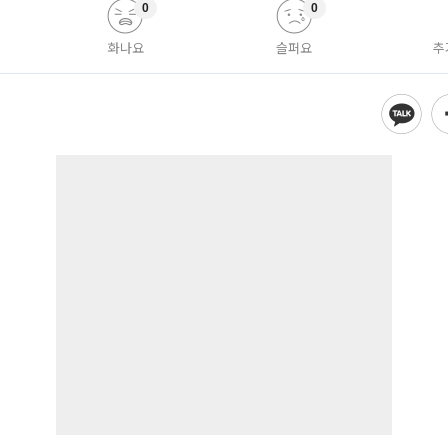
0
0
화나요
슬퍼요
추