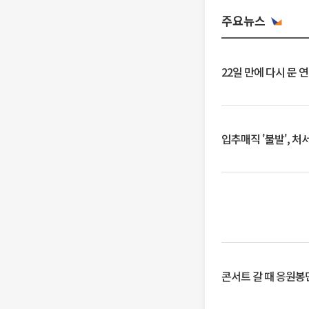
주요뉴스
22일 만에 다시 문 
입추매직 '불발', 처
콘서트 갈 때 응원봉만