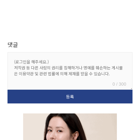
댓글
0 / 300