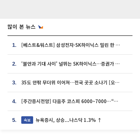
많이 본 뉴스
[베스트&워스트] 삼성전자·SK하이닉스 밀린 한 주…상상인증권은 85% 급등
1.
'불안과 기대 사이' 널뛰는 SK하이닉스…증권가 "HBM4·LTA 기반 펀터멘털 견고"
2.
35도 안팎 무더위 이어져…전국 곳곳 소나기 [오늘 날씨]
3.
[주간증시전망] 다음주 코스피 6000~7000⋯“外人 수급은 정책이 변수”
4.
뉴욕증시, 상승...나스닥 1.3% ↑
속보
5.