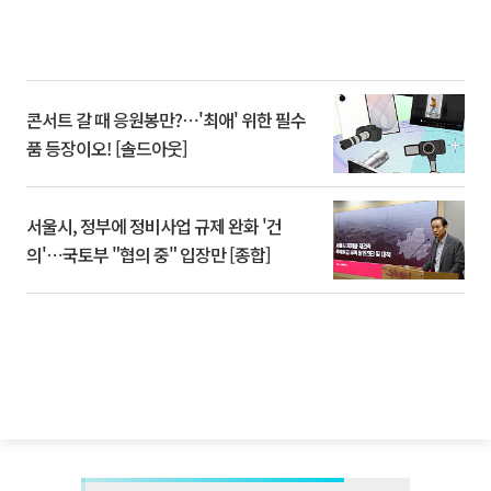
콘서트 갈 때 응원봉만?⋯'최애' 위한 필수
품 등장이오! [솔드아웃]
서울시, 정부에 정비사업 규제 완화 '건
의'⋯국토부 "협의 중" 입장만 [종합]