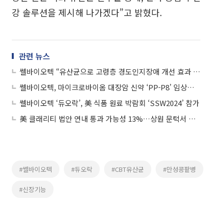
강 솔루션을 제시해 나가겠다”고 밝혔다.
관련 뉴스
쎌바이오텍 “유산균으로 고령층 경도인지장애 개선 효과 입증”
쎌바이오텍, 마이크로바이옴 대장암 신약 ‘PP-P8’ 임상시험 개시
쎌바이오텍 ‘듀오락’, 美 식품 원료 박람회 ‘SSW2024’ 참가
美 클래리티 법안 연내 통과 가능성 13%…상원 문턱서 제동
#쎌바이오텍
#듀오락
#CBT유산균
#만성콩팥병
#신장기능