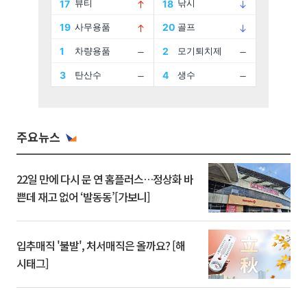
주요뉴스
22일 만에 다시 문 연 홈플러스…정상화 바
쁜데 재고 없어 ‘발동동’[가보니]
입추매직 '불발', 처서매직은 올까요? [해
시태그]