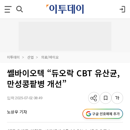
이투데이
산업
의료/바이오
쎌바이오텍 “듀오락 CBT 유산균,
만성콩팥병 개선”
입력 2025-07-02 08:49
노상우 기자
구글 선호매체 추가