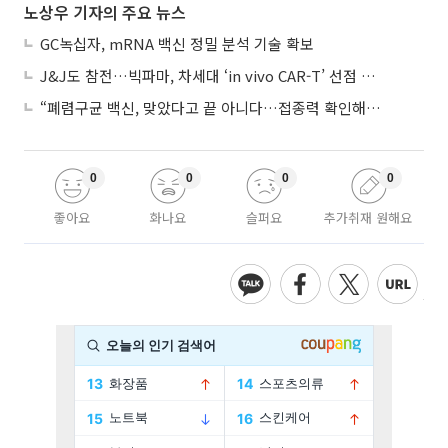
노상우 기자의 주요 뉴스
GC녹십자, mRNA 백신 정밀 분석 기술 확보
J&J도 참전…빅파마, 차세대 ‘in vivo CAR-T’ 선점 경쟁 본격화
“폐렴구균 백신, 맞았다고 끝 아니다…접종력 확인해야”
0
0
0
0
좋아요
화나요
슬퍼요
추가취재 원해요