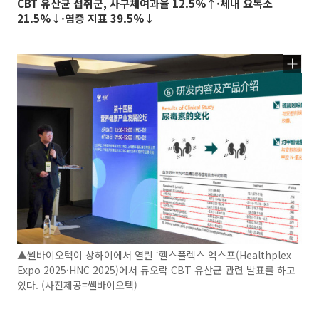
CBT 유산균 섭취군, 사구체여과율 12.5%↑·체내 요독소
21.5%↓·염증 지표 39.5%↓
▲쏄바이오텍이 상하이에서 열린 ‘헬스플렉스 엑스포(Healthplex
Expo 2025·HNC 2025)에서 듀오락 CBT 유산균 관련 발표를 하고
있다. (사진제공=쎌바이오텍)