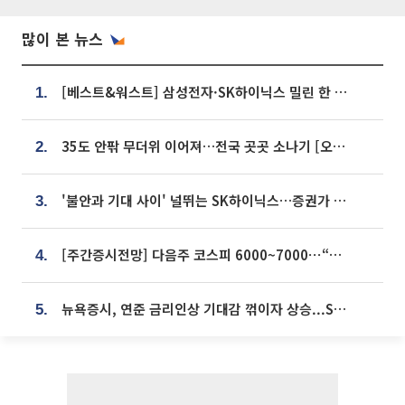
많이 본 뉴스
[베스트&워스트] 삼성전자·SK하이닉스 밀린 한 주…상상인증권은 85% 급등
1.
35도 안팎 무더위 이어져…전국 곳곳 소나기 [오늘 날씨]
2.
'불안과 기대 사이' 널뛰는 SK하이닉스…증권가 "HBM4·LTA 기반 펀터멘털 견고"
3.
[주간증시전망] 다음주 코스피 6000~7000⋯“外人 수급은 정책이 변수”
4.
뉴욕증시, 연준 금리인상 기대감 꺾이자 상승...S&P500 사상 최고치 [종합]
5.