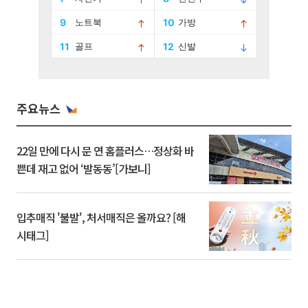
주요뉴스
22일 만에 다시 문 연 홈플러스…정상화 바
쁜데 재고 없어 ‘발동동’[가보니]
입추매직 '불발', 처서매직은 올까요? [해
시태그]