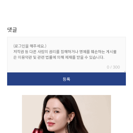
댓글
0 / 300