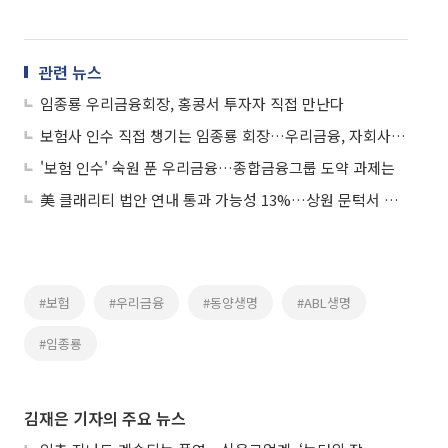
관련 뉴스
임종룡 우리금융회장, 홍콩서 투자자 직접 만난다
보험사 인수 직접 챙기는 임종룡 회장…우리금융, 자회사 시너지 본격 시동
'보험 인수' 숙원 푼 우리금융…종합금융그룹 도약 과제는
美 클래리티 법안 연내 통과 가능성 13%…상원 문턱서 제동
#보험
#우리금융
#동양생명
#ABL생명
#임종룡
김재은 기자의 주요 뉴스