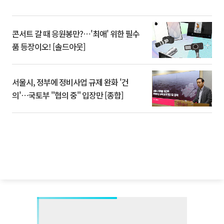
콘서트 갈 때 응원봉만?⋯'최애' 위한 필수
품 등장이오! [솔드아웃]
서울시, 정부에 정비사업 규제 완화 '건
의'⋯국토부 "협의 중" 입장만 [종합]