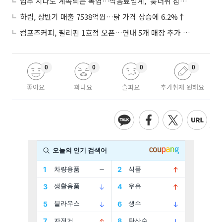
입추 지나도 계속되는 폭염…식음료업계, ‘늦더위 잡기’ 전력 투구
하림, 상반기 매출 7538억원…닭 가격 상승에 6.2%↑
컴포즈커피, 필리핀 1호점 오픈…연내 5개 매장 추가 출점
0
0
0
0
좋아요
화나요
슬퍼요
추가취재 원해요