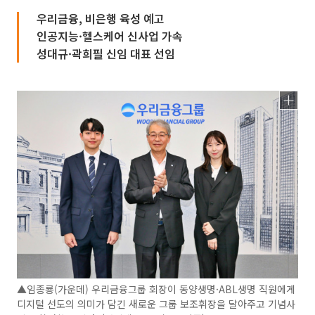
우리금융, 비은행 육성 예고
인공지능·헬스케어 신사업 가속
성대규·곽희필 신임 대표 선임
▲임종룡(가운데) 우리금융그룹 회장이 동양생명·ABL생명 직원에게
디지털 선도의 의미가 담긴 새로운 그룹 보조휘장을 달아주고 기념사