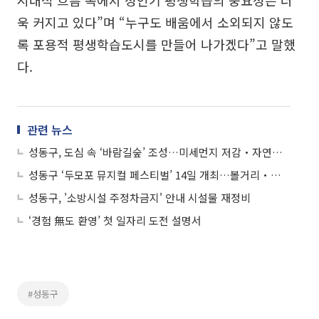
욱 커지고 있다”며 “누구도 배움에서 소외되지 않도
록 포용적 평생학습도시를 만들어 나가겠다”고 말했
다.
관련 뉴스
성동구, 도심 속 ‘바람길숲’ 조성…미세먼지 저감‧자연성 회복 기대
성동구 ‘두모포 뮤지컬 페스티벌’ 14일 개최…볼거리‧즐길거리 한가득
성동구, '소방시설 주정차금지' 안내 시설물 재정비
‘경험 無도 환영’ 첫 일자리 도전 설명서
#성동구