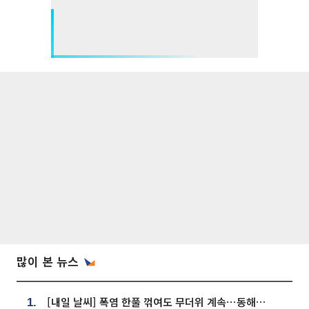
많이 본 뉴스
[내일 날씨] 폭염 한풀 꺾여도 무더위 계속⋯동해안 이틀 연속 비
1.