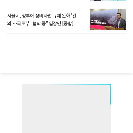
서울시, 정부에 정비사업 규제 완화 '건
의'⋯국토부 "협의 중" 입장만 [종합]