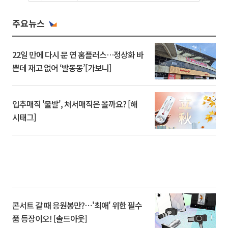
주요뉴스
22일 만에 다시 문 연 홈플러스…정상화 바
쁜데 재고 없어 ‘발동동’[가보니]
입추매직 '불발', 처서매직은 올까요? [해
시태그]
콘서트 갈 때 응원봉만?⋯'최애' 위한 필수
품 등장이오! [솔드아웃]