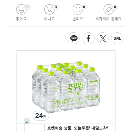
0
0
0
0
좋아요
화나요
슬퍼요
추가취재 원해요