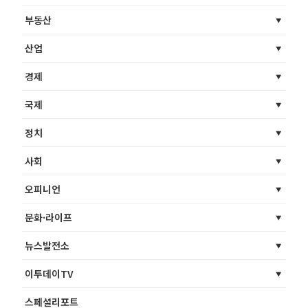
부동산
산업
경제
국제
정치
사회
오피니언
문화·라이프
뉴스발전소
이투데이TV
스페셜리포트