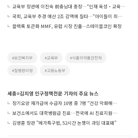
교육부 장관에 이진숙 前충남대 총장…“인재 육성‧교육 균형발전 추진”
국회, 교육부 추경 예산 2조 감액에 질타…“아이들이 최대 피해자”
블랙록 토큰화 MMF, 유럽 시장 진출∙∙∙스테이블코인 확장
#보건복지부
#교육부
#식품의약품안전처
#질병관리청
#고용노동부
세종=김지영 인구정책전문 기자의 주요 뉴스
장기요양 재가급여 수급자 10명 중 7명 “건강 악화해도 집에서”
보건소에서도 대학병원급 진료…전국에 AI 진료지원도구 보급
김영훈 장관 "메가특구법, 52시간 논쟁이 과잉 대표돼"