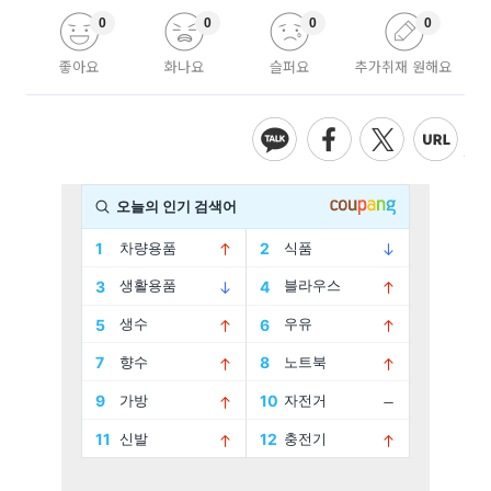
0
0
0
0
좋아요
화나요
슬퍼요
추가취재 원해요