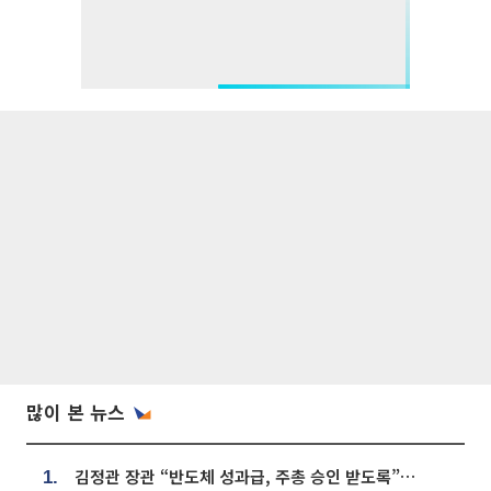
많이 본 뉴스
김정관 장관 “반도체 성과급, 주총 승인 받도록”…상법·자본시장법 개정 시사
1.