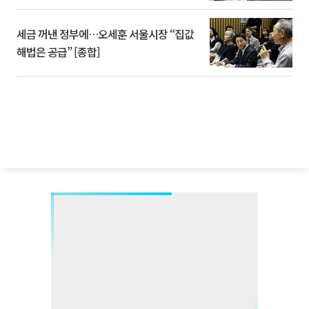
세금 꺼낸 정부에…오세훈 서울시장 “집값
해법은 공급” [종합]