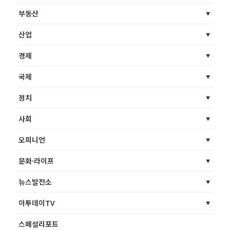
부동산
산업
경제
국제
정치
사회
오피니언
문화·라이프
뉴스발전소
이투데이TV
스페셜리포트