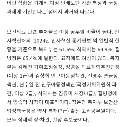
이런 상황은 기계적 여성 안배보단 기관 특성과 국정
과제에 기인한다는 점에서 과거와 다르다.
보건의료 관련 부처들은 여성 공무원 비율이 높다. 인
사혁신처의 ‘2024년 인사혁신 통계연보’의 일반직 현
황을 기준으로 복지부는 61.6%, 식약처는 69.9%, 질
병청은 65.4%에 달한다. 요직에도 여성이 많다. 복지
부는 김혜진 기획조정실장, 정경실 의료개혁추진단장
(이상 1급)과 김상희 인구아동정책관, 진영주 연금정
책관, 현수엽 전 인구아동정책관(국정기획위원회 파
견, 이상 2급), 식약처는 김유미 차장(1급), 질병청에
서 임숙영 차장이 대표적이다. 정은영 복지부 보건산
업정책국장은 약사 특채(7급) 출신 고위공무원이다.
모두 잠재적 장·차관, 실장 후보군이다.