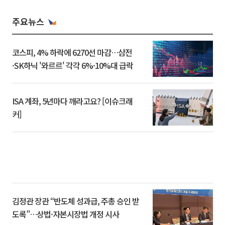
주요뉴스
코스피, 4% 하락에 6270선 마감…삼전
·SK하닉 '와르르' 각각 6%·10%대 급락
ISA 계좌, 5년마다 깨라고요? [이슈크래
커]
김정관 장관 “반도체 성과급, 주총 승인 받
도록”…상법·자본시장법 개정 시사