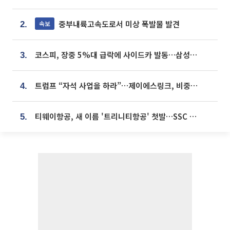
중부내륙고속도로서 미상 폭발물 발견
속보
2.
코스피, 장중 5%대 급락에 사이드카 발동…삼성·SK 동반 폭락
3.
트럼프 “자석 사업을 하라”…제이에스링크, 비중국 영구자석 공급망 구축 속도
4.
티웨이항공, 새 이름 '트리니티항공' 첫발…SSC 전략 본격화
5.