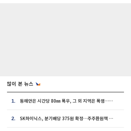
많이 본 뉴스
동해안은 시간당 80㎜ 폭우, 그 외 지역은 폭염…‘극과 극 날씨’
1.
SK하이닉스, 분기배당 375원 확정…주주환원책 9월로 앞당겨 발표
2.