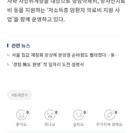
자와 차상위계층을 대상으로 항암약제비, 방사선치료
비 등을 지원하는 ‘저소득층 암환자 의료비 지원 사
업’을 함께 운영하고 있다.
관련 뉴스
서울 집값 재점화 양상에 분양권 손바뀜도 빨라졌다…동대문구 신축 수요 ‘쑥’
‘경험 無도 환영’ 첫 일자리 도전 설명서
#동대문구
0
0
0
0
좋아요
화나요
슬퍼요
추가취재 원해요