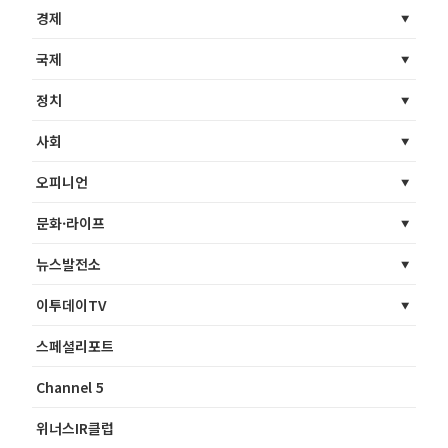
경제
국제
정치
사회
오피니언
문화·라이프
뉴스발전소
이투데이TV
스페셜리포트
Channel 5
위너스IR클럽