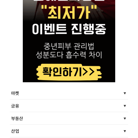
마켓
금융
부동산
산업