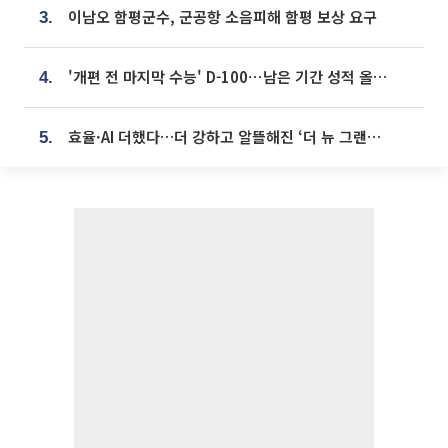
이남오 함평군수, 군공항 소음피해 함평 보상 요구
3.
'개편 전 마지막 수능' D-100⋯남은 기간 성적 올릴 전략은
4.
효율·AI 더했다…더 강하고 알뜰해진 ‘더 뉴 그랜저 하이브리드’ [ET의 모빌리티]
5.