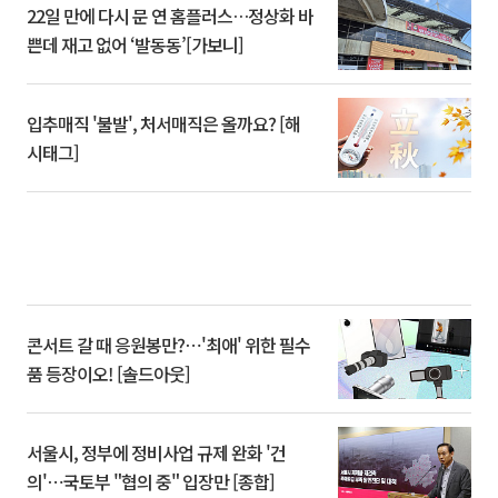
22일 만에 다시 문 연 홈플러스…정상화 바
쁜데 재고 없어 ‘발동동’[가보니]
입추매직 '불발', 처서매직은 올까요? [해
시태그]
콘서트 갈 때 응원봉만?⋯'최애' 위한 필수
품 등장이오! [솔드아웃]
서울시, 정부에 정비사업 규제 완화 '건
의'⋯국토부 "협의 중" 입장만 [종합]