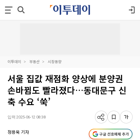
이투데이
부동산
시장동향
서울 집값 재점화 양상에 분양권
손바뀜도 빨라졌다…동대문구 신
축 수요 ‘쑥’
입력 2025-06-12 08:38
정용욱 기자
구글 선호매체 추가