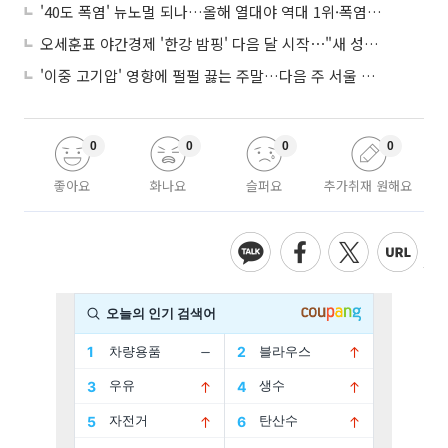
'40도 폭염' 뉴노멀 되나…올해 열대야 역대 1위·폭염일수 평년 3배 넘어
오세훈표 야간경제 '한강 밤핑' 다음 달 시작⋯"새 성장동력 만들 것"
'이중 고기압' 영향에 펄펄 끓는 주말…다음 주 서울 포함 서쪽이 더 덥다
0
0
0
0
좋아요
화나요
슬퍼요
추가취재 원해요