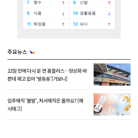
주요뉴스
22일 만에 다시 문 연 홈플러스…정상화 바
쁜데 재고 없어 ‘발동동’[가보니]
입추매직 '불발', 처서매직은 올까요? [해
시태그]