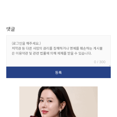
댓글
0 / 300