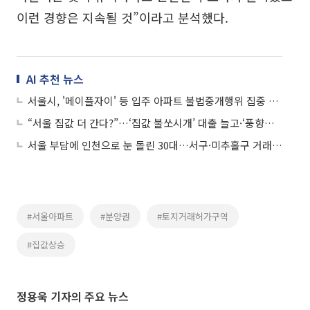
이런 경향은 지속될 것”이라고 분석했다.
AI 추천 뉴스
서울시, '메이플자이' 등 입주 아파트 불법중개행위 집중 점검
“서울 집값 더 간다?”…‘집값 불쏘시개’ 대출 늘고·‘풍향계’ 서울 재건축 단지 신고가 릴레이
서울 부담에 인천으로 눈 돌린 30대…서구·미추홀구 거래 폭증
#서울아파트
#분양권
#토지거래허가구역
#집값상승
정용욱 기자의 주요 뉴스