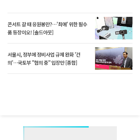
콘서트 갈 때 응원봉만?⋯'최애' 위한 필수
품 등장이오! [솔드아웃]
서울시, 정부에 정비사업 규제 완화 '건
의'⋯국토부 "협의 중" 입장만 [종합]