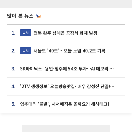
많이 본 뉴스
전북 완주 삼례읍 공장서 화재 발생
속보
1.
서울도 '40도'…오늘 노원 40.2도 기록
속보
2.
SK하이닉스, 용인·청주에 54조 투자…AI 메모리 생산기지 키운다
3.
'2TV 생생정보' 오늘방송맛집- 배우 강성진 단골! 쌀국수ㆍ푸팟퐁 커리 맛집 '블○○○'
4.
입추매직 '불발', 처서매직은 올까요? [해시태그]
5.