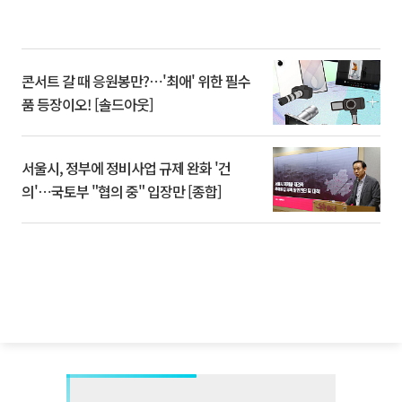
콘서트 갈 때 응원봉만?⋯'최애' 위한 필수
품 등장이오! [솔드아웃]
서울시, 정부에 정비사업 규제 완화 '건
의'⋯국토부 "협의 중" 입장만 [종합]