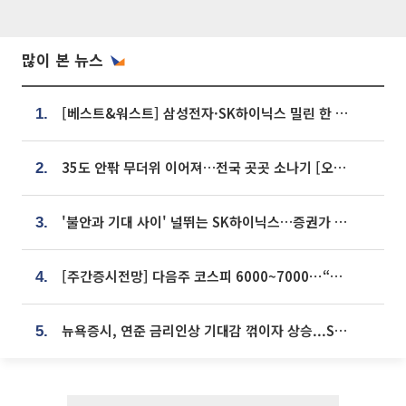
많이 본 뉴스
[베스트&워스트] 삼성전자·SK하이닉스 밀린 한 주…상상인증권은 85% 급등
1.
35도 안팎 무더위 이어져…전국 곳곳 소나기 [오늘 날씨]
2.
'불안과 기대 사이' 널뛰는 SK하이닉스…증권가 "HBM4·LTA 기반 펀터멘털 견고"
3.
[주간증시전망] 다음주 코스피 6000~7000⋯“外人 수급은 정책이 변수”
4.
뉴욕증시, 연준 금리인상 기대감 꺾이자 상승...S&P500 사상 최고치 [종합]
5.