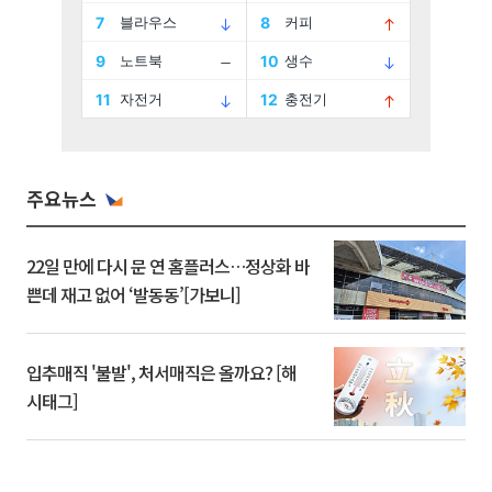
주요뉴스
22일 만에 다시 문 연 홈플러스…정상화 바
쁜데 재고 없어 ‘발동동’[가보니]
입추매직 '불발', 처서매직은 올까요? [해
시태그]