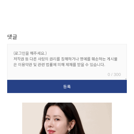
댓글
0 / 300