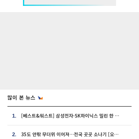
많이 본 뉴스
[베스트&워스트] 삼성전자·SK하이닉스 밀린 한 주…상상인증권은 85% 급등
1.
35도 안팎 무더위 이어져…전국 곳곳 소나기 [오늘 날씨]
2.