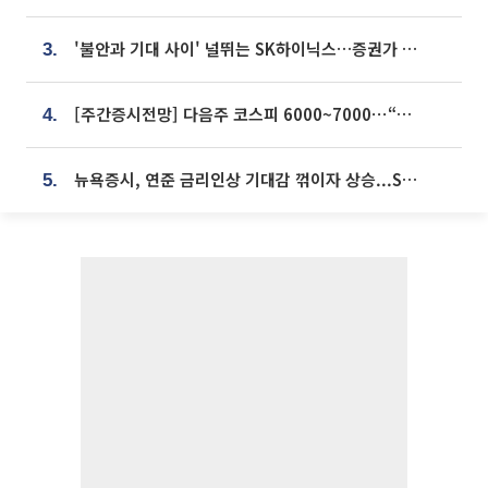
'불안과 기대 사이' 널뛰는 SK하이닉스…증권가 "HBM4·LTA 기반 펀터멘털 견고"
3.
[주간증시전망] 다음주 코스피 6000~7000⋯“外人 수급은 정책이 변수”
4.
뉴욕증시, 연준 금리인상 기대감 꺾이자 상승...S&P500 사상 최고치 [종합]
5.