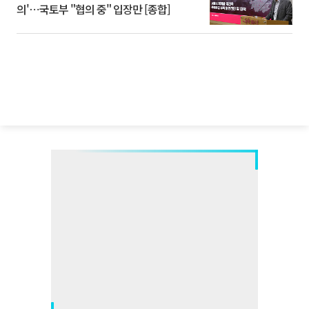
의'⋯국토부 "협의 중" 입장만 [종합]