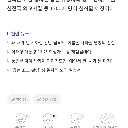
참전국 외교사절 등 1300여 명이 참석할 예정이다.
관련 뉴스
왜 내가 탄 지하철 칸만 덥죠?…여름철 지하철 냉방의 진실
이재명 대통령 "6.25 희생자 보상 재점검해야”
동일본 이어 난카이 대지진도?…예언서 된 '내가 본 미래', 선배도 있다
‘경험 無도 환영’ 첫 일자리 도전 설명서
#625전쟁
#전쟁기념일
0
0
0
0
좋아요
화나요
슬퍼요
추가취재 원해요