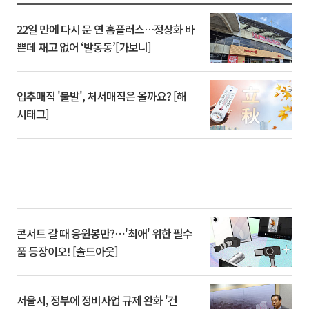
22일 만에 다시 문 연 홈플러스…정상화 바
쁜데 재고 없어 ‘발동동’[가보니]
입추매직 '불발', 처서매직은 올까요? [해
시태그]
콘서트 갈 때 응원봉만?⋯'최애' 위한 필수
품 등장이오! [솔드아웃]
서울시, 정부에 정비사업 규제 완화 '건