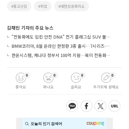
#중고신입
#취업
#대한상공회의소
김채빈 기자의 주요 뉴스
"전동화에도 입힌 안전 DNA" 전기 플래그십 SUV 볼보 'EX90'
BMW코리아, 8월 온라인 한정판 3종 출시…7시리즈·X7·M340i 투어링
한온시스템, 캐나다 정부서 100억 지원…북미 전동화 시장 가속
0
0
0
0
좋아요
화나요
슬퍼요
추가취재 원해요