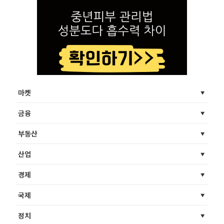
마켓
금융
부동산
산업
경제
국제
정치