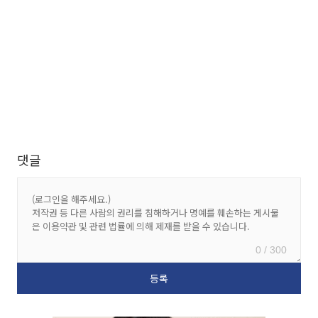
댓글
0 / 300