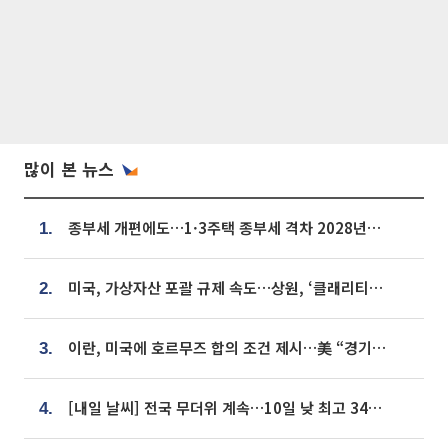
많이 본 뉴스
종부세 개편에도…1·3주택 종부세 격차 2028년부터 확대
1.
미국, 가상자산 포괄 규제 속도…상원, ‘클래리티법’ 9월 절차투표 추진
2.
이란, 미국에 호르무즈 합의 조건 제시…美 “경기 아직 안 끝나” [종합]
3.
[내일 날씨] 전국 무더위 계속…10일 낮 최고 34도 육박
4.