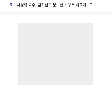
서경덕 교수, 김희철도 분노한 거꾸로 태극기⋯"엉터리는 아냐, 아쉬울 뿐"
5.