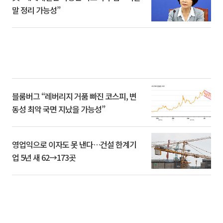
말 정리 가능성”
블룸버그 “레버리지 거품 빠진 코스피, 변
동성 최악 국면 지났을 가능성”
영업익으로 이자도 못 낸다…건설 한계기
업 5년 새 62→173곳