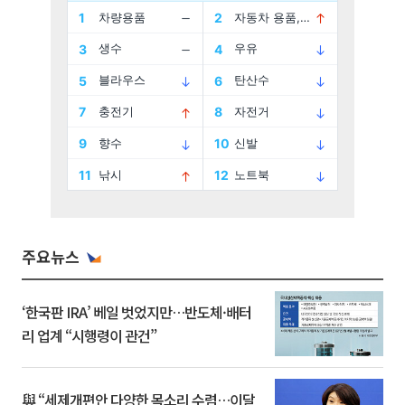
주요뉴스
‘한국판 IRA’ 베일 벗었지만…반도체·배터
리 업계 “시행령이 관건”
與 “세제개편안 다양한 목소리 수렴…이달