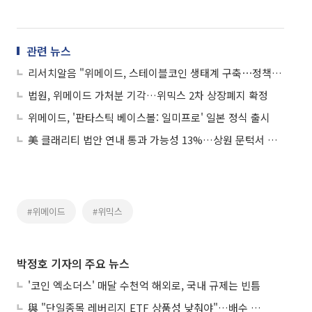
관련 뉴스
리서치알음 "위메이드, 스테이블코인 생태계 구축⋯정책 수혜 기대"
법원, 위메이드 가처분 기각…위믹스 2차 상장폐지 확정
위메이드, '판타스틱 베이스볼: 일미프로' 일본 정식 출시
美 클래리티 법안 연내 통과 가능성 13%…상원 문턱서 제동
#위메이드
#위믹스
박정호 기자의 주요 뉴스
'코인 엑소더스' 매달 수천억 해외로, 국내 규제는 빈틈
與 "단일종목 레버리지 ETF 상품성 낮춰야"…배수 조정안도 거론