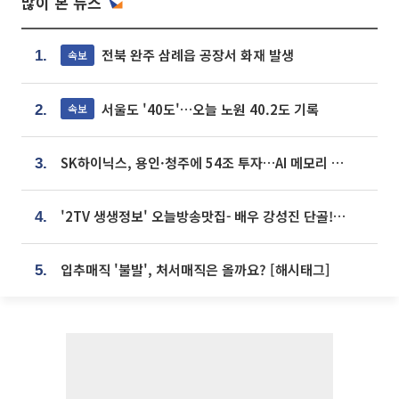
많이 본 뉴스
전북 완주 삼례읍 공장서 화재 발생
속보
1.
서울도 '40도'…오늘 노원 40.2도 기록
속보
2.
SK하이닉스, 용인·청주에 54조 투자…AI 메모리 생산기지 키운다
3.
'2TV 생생정보' 오늘방송맛집- 배우 강성진 단골! 쌀국수ㆍ푸팟퐁 커리 맛집 '블○○○'
4.
입추매직 '불발', 처서매직은 올까요? [해시태그]
5.