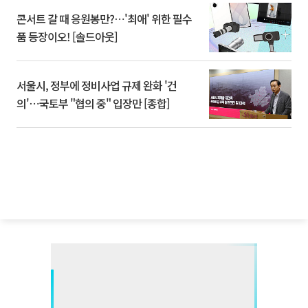
콘서트 갈 때 응원봉만?⋯'최애' 위한 필수
품 등장이오! [솔드아웃]
서울시, 정부에 정비사업 규제 완화 '건
의'⋯국토부 "협의 중" 입장만 [종합]