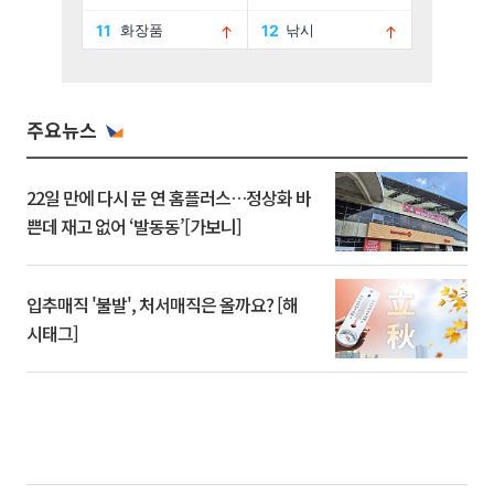
주요뉴스
22일 만에 다시 문 연 홈플러스…정상화 바
쁜데 재고 없어 ‘발동동’[가보니]
입추매직 '불발', 처서매직은 올까요? [해
시태그]