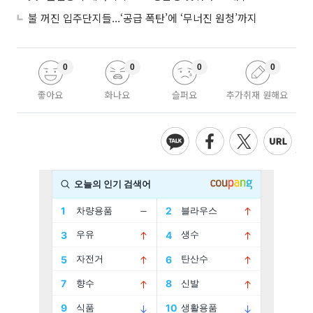
불 꺼진 입주단지들...‘공급 폭탄’에 ‘무너진 원청’까지
0
0
0
0
좋아요
화나요
슬퍼요
추가취재 원해요