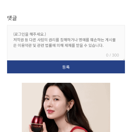
댓글
0 / 300