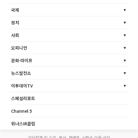
국제
정치
사회
오피니언
문화·라이프
뉴스발전소
이투데이TV
스페셜리포트
Channel 5
위너스IR클럽
무단전재 및 수집, 복사, 재배포, AI학습 이용 금지