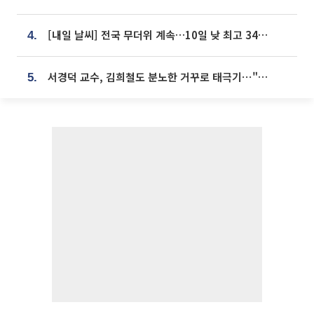
[내일 날씨] 전국 무더위 계속…10일 낮 최고 34도 육박
4.
서경덕 교수, 김희철도 분노한 거꾸로 태극기⋯"엉터리는 아냐, 아쉬울 뿐"
5.