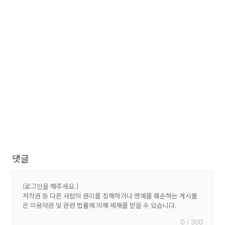
댓글
0 / 300