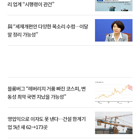
리 업계 “시행령이 관건”
與 “세제개편안 다양한 목소리 수렴…이달
말 정리 가능성”
블룸버그 “레버리지 거품 빠진 코스피, 변
동성 최악 국면 지났을 가능성”
영업익으로 이자도 못 낸다…건설 한계기
업 5년 새 62→173곳