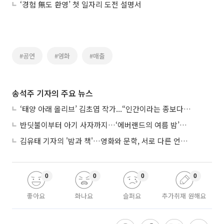
‘경험 無도 환영’ 첫 일자리 도전 설명서
#공연
#영화
#매출
송석주 기자의 주요 뉴스
‘태양 아래 올리브’ 김초엽 작가...“인간이라는 종보다 설명하기 어려운 한 사람을 쓰고 싶었다”
반딧불이부터 아기 사자까지…‘에버랜드의 여름 밤’이 기다려지는 이유
김유태 기자의 '밤과 책'…영화와 문학, 서로 다른 언어를 읽다
0
0
0
0
좋아요
화나요
슬퍼요
추가취재 원해요