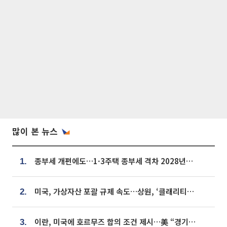
많이 본 뉴스
종부세 개편에도…1·3주택 종부세 격차 2028년부터 확대
1.
미국, 가상자산 포괄 규제 속도…상원, ‘클래리티법’ 9월 절차투표 추진
2.
이란, 미국에 호르무즈 합의 조건 제시…美 “경기 아직 안 끝나” [종합]
3.