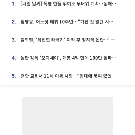
[내일 날씨] 폭염 한풀 꺾여도 무더위 계속⋯동해안 이틀 연속 비
1.
임영웅, 어느덧 데뷔 10주년⋯"가진 것 없던 시절, 내 앞엔 20명의 팬뿐"
2.
김희철, '뒤집힌 태극기' 지적 후 정치색 논란…"좌우 떠나 우리나라 국기"
3.
놀란 감독 '오디세이', 개봉 4일 만에 100만 돌파⋯'왕사남' 보다 빠르다
4.
천안 교회서 11세 아동 사망…“침대에 묶여 있었다” 진술 확보
5.