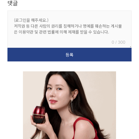
댓글
0 / 300