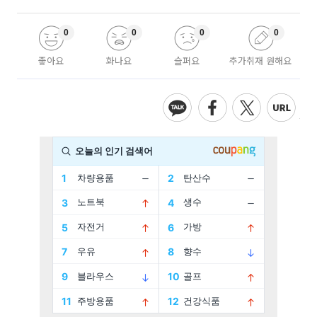
0
0
0
0
좋아요
화나요
슬퍼요
추가취재 원해요