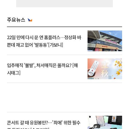
주요뉴스
22일 만에 다시 문 연 홈플러스…정상화 바
쁜데 재고 없어 ‘발동동’[가보니]
입추매직 '불발', 처서매직은 올까요? [해
시태그]
콘서트 갈 때 응원봉만?⋯'최애' 위한 필수