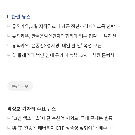
관련 뉴스
뮤직카우, 5월 저작권료 배당금 정산⋯리메이크곡 신탁 재산 추가 완료
뮤직카우, 한국음악실연자연합회와 업무 협약⋯"뮤지션 권익 향상 목표"
뮤직카우, 윤종신X성시경 ‘내일 할 일’ 옥션 오픈
美 클래리티 법안 연내 통과 가능성 13%…상원 문턱서 제동
#뮤직카우
박정호 기자의 주요 뉴스
'코인 엑소더스' 매달 수천억 해외로, 국내 규제는 빈틈
與 "단일종목 레버리지 ETF 상품성 낮춰야"…배수 조정안도 거론