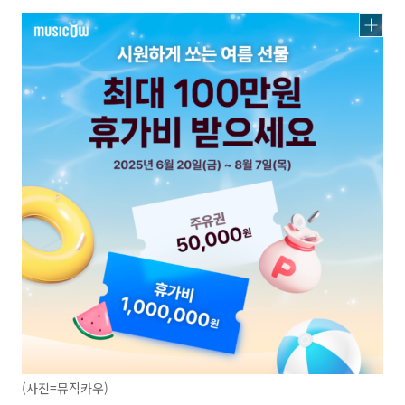
(사진=뮤직카우)