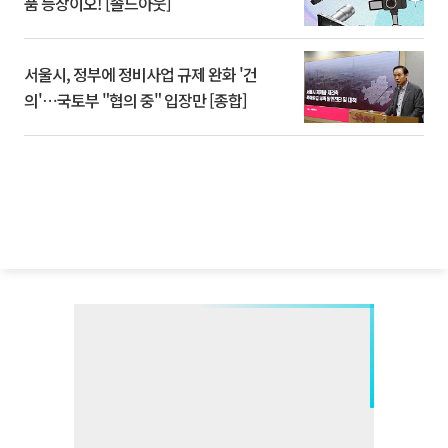
품 등장이오! [솔드아웃]
서울시, 정부에 정비사업 규제 완화 '건
의'⋯국토부 "협의 중" 입장만 [종합]