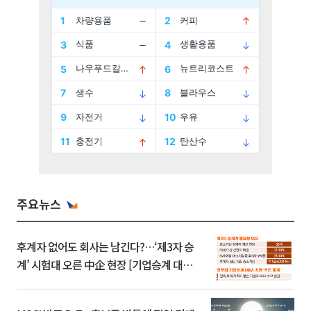
주요뉴스
후계자 없어도 회사는 남긴다?…‘제3자 승
계’ 시험대 오른 中企 현장 [기업승계 대전
환]