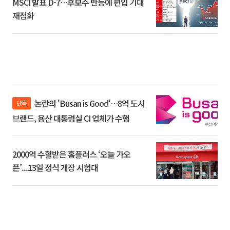
MSCI 발표 D-7…후보주 반등에 편입 기대
재점화
논란의 'Busan is Good'…8억 도시
단독
브랜드, 용산 대통령실 CI 업체가 수행
2000억 수혈받은 홈플러스 ‘오늘 가오
픈’...13일 정식 개장 시험대