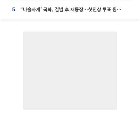
‘나솔사계’ 국화, 결별 후 재등장⋯첫인상 투표 휩쓸고 ‘인기녀’ 등극
5.