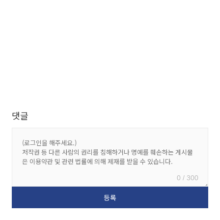
댓글
0 / 300