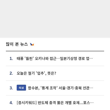
많이 본 뉴스
태풍 '돌핀' 오키나와 접근…일본기상청 경로 업데이트
1.
오늘은 절기 '입추', 뜻은?
2.
합수본, '통계 조작' 서울·경기·충북 선관위 등 추가 압수수색
속보
3.
[증시키워드] 반도체 충격 뚫은 개별 호재...포스코퓨처엠·에코프로·한화솔루션 '눈길'
4.