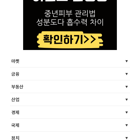
마켓
금융
부동산
산업
경제
국제
정치