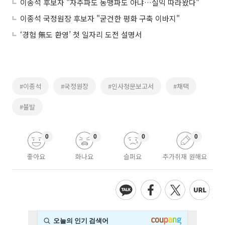
이종석 후보자 "자주파도 동맹파도 아냐…실익 따라왔다"
이종석 국정원장 후보자 "굳건한 평화 구축 이바지"
‘경험 無도 환영’ 첫 일자리 도전 설명서
#이종석
#국정원장
#인사청문보고서
#채택
#불발
0
0
0
0
좋아요
화나요
슬퍼요
추가취재 원해요