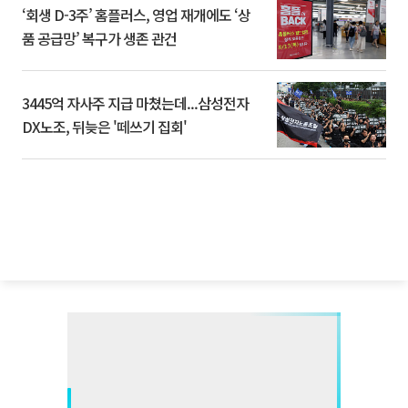
‘회생 D-3주’ 홈플러스, 영업 재개에도 ‘상
품 공급망’ 복구가 생존 관건
3445억 자사주 지급 마쳤는데...삼성전자
DX노조, 뒤늦은 '떼쓰기 집회'