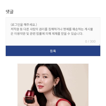
댓글
0 / 300