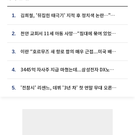
김희철, '뒤집힌 태극기' 지적 후 정치색 논란…"좌우 떠나 우리나라 국기"
1.
천안 교회서 11세 아동 사망…“침대에 묶여 있었다” 진술 확보
2.
이란 “호르무즈 새 항로 합의 매우 근접...미국 배상 먼저”
3.
3445억 자사주 지급 마쳤는데...삼성전자 DX노조, 뒤늦은 '떼쓰기 집회'
4.
'전참시' 리센느, 데뷔 '3년 차' 첫 연말 무대 오른다⋯"그동안 섭외 안 와"
5.