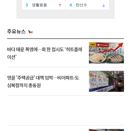
주요뉴스
바다 태운 폭염에…회 한 접시도 ‘히트플레
이션’
영끌 '주택공급' 대책 임박⋯비아파트·도
심복합까지 총동원