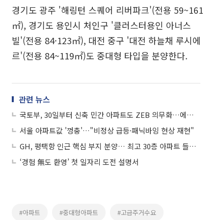
경기도 광주 '해링턴 스퀘어 리버파크'(전용 59~161
㎡), 경기도 용인시 처인구 '클러스터용인 아너스
빌'(전용 84·123㎡), 대전 중구 '대전 하늘채 루시에
르'(전용 84~119㎡)도 중대형 타입을 분양한다.
관련 뉴스
국토부, 30일부터 신축 민간 아파트도 ZEB 의무화…에너지 기준 대폭 강화
서울 아파트값 '껑충'…"비정상 급등·패닉바잉 현상 재현"
GH, 평택항 인근 핵심 부지 분양… 최고 30층 아파트 들어선다
‘경험 無도 환영’ 첫 일자리 도전 설명서
#아파트
#중대형아파트
#고급주거수요