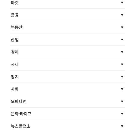
마켓
금융
부동산
산업
경제
국제
정치
사회
오피니언
문화·라이프
뉴스발전소