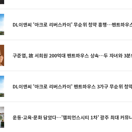
DL이앤씨 '아크로 리버스카이' 무순위 청약 흥행⋯펜트하우스 
구준엽, 故 서희원 200억대 펜트하우스 상속…두 자녀와 3분
DL이앤씨 '아크로 리버스카이' 펜트하우스 3가구 무순위 청
운동·교육·문화 담았다⋯'챔피언스시티 1차' 광주 최대 커뮤