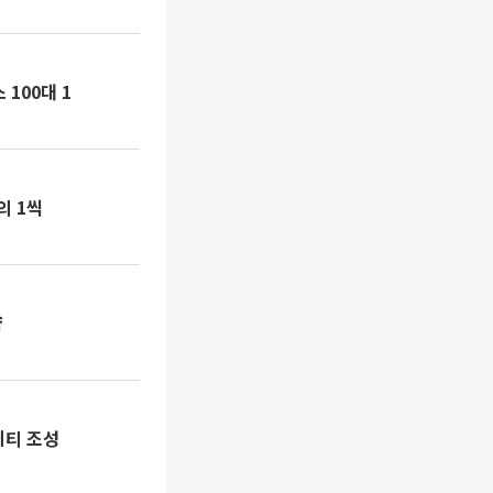
100대 1
의 1씩
약
니티 조성