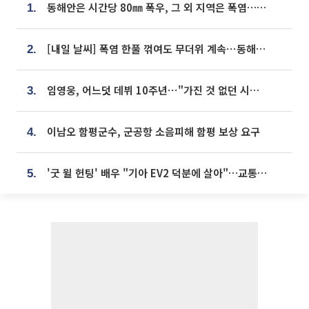
동해안은 시간당 80㎜ 폭우, 그 외 지역은 폭염…‘극과 극 날씨’
1.
[내일 날씨] 폭염 한풀 꺾여도 무더위 계속⋯동해안 이틀 연속 비
2.
임영웅, 어느덧 데뷔 10주년⋯"가진 것 없던 시절, 내 앞엔 20명의 팬뿐"
3.
이남오 함평군수, 군공항 소음피해 함평 보상 요구
4.
'굿 윌 헌팅' 배우 "기아 EV2 덕분에 살아"…교통사고 후 안전성 극찬
5.