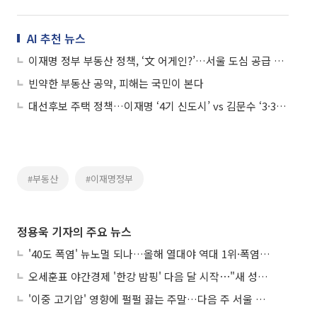
AI 추천 뉴스
이재명 정부 부동산 정책, ‘文 어게인?’…서울 도심 공급 늘린다지만, 재초환·임대차법 강화 ‘변수’
빈약한 부동산 공약, 피해는 국민이 본다
대선후보 주택 정책…이재명 ‘4기 신도시’ vs 김문수 ‘3·3·3 청년주택’
#부동산
#이재명정부
정용욱 기자의 주요 뉴스
'40도 폭염' 뉴노멀 되나…올해 열대야 역대 1위·폭염일수 평년 3배 넘어
오세훈표 야간경제 '한강 밤핑' 다음 달 시작⋯"새 성장동력 만들 것"
'이중 고기압' 영향에 펄펄 끓는 주말…다음 주 서울 포함 서쪽이 더 덥다