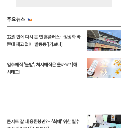
주요뉴스
22일 만에 다시 문 연 홈플러스…정상화 바
쁜데 재고 없어 ‘발동동’[가보니]
입추매직 '불발', 처서매직은 올까요? [해
시태그]
콘서트 갈 때 응원봉만?⋯'최애' 위한 필수