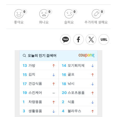
0
0
0
0
좋아요
화나요
슬퍼요
추가취재 원해요