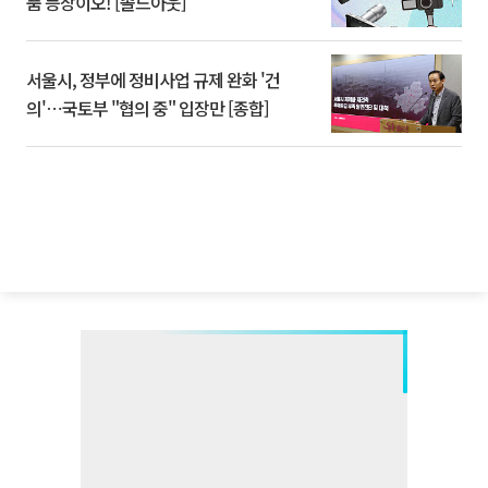
품 등장이오! [솔드아웃]
서울시, 정부에 정비사업 규제 완화 '건
의'⋯국토부 "협의 중" 입장만 [종합]