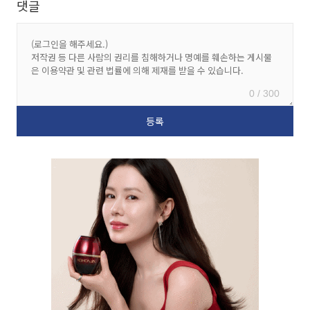
댓글
0 / 300