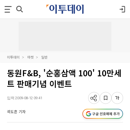
이투데이
마켓
일반
동원F&B, '순홍삼액 100' 10만세
트 판매기념 이벤트
입력 2009-08-12 09:41
곽도흔 기자
구글 선호매체 추가