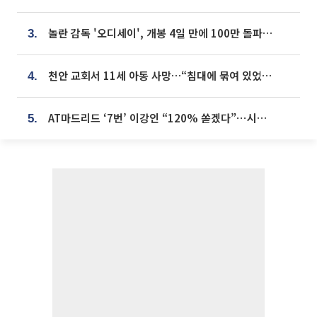
놀란 감독 '오디세이', 개봉 4일 만에 100만 돌파⋯'왕사남' 보다 빠르다
3.
천안 교회서 11세 아동 사망…“침대에 묶여 있었다” 진술 확보
4.
AT마드리드 ‘7번’ 이강인 “120% 쏟겠다”⋯시메오네 감독 “필요한 선수”
5.