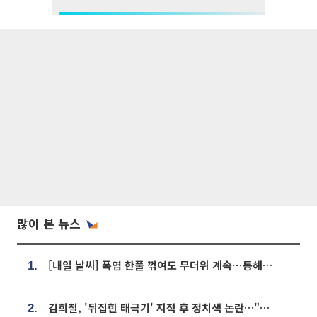
많이 본 뉴스
[내일 날씨] 폭염 한풀 꺾여도 무더위 계속⋯동해안 이틀 연속 비
1.
김희철, '뒤집힌 태극기' 지적 후 정치색 논란…"좌우 떠나 우리나라 국기"
2.