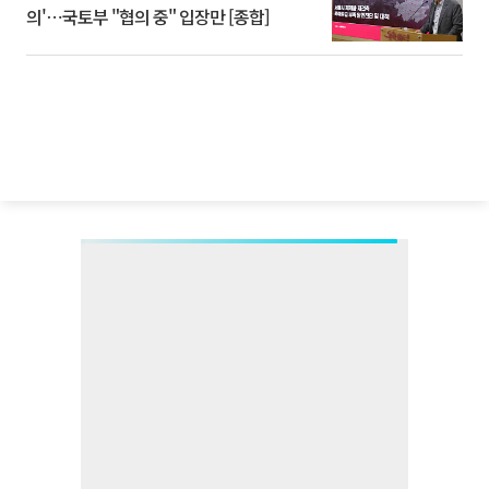
의'⋯국토부 "협의 중" 입장만 [종합]