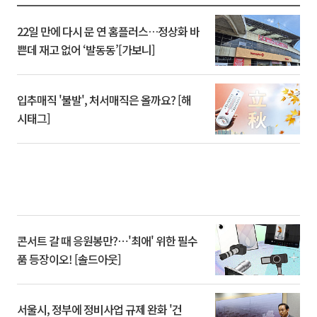
22일 만에 다시 문 연 홈플러스…정상화 바
쁜데 재고 없어 ‘발동동’[가보니]
입추매직 '불발', 처서매직은 올까요? [해
시태그]
콘서트 갈 때 응원봉만?⋯'최애' 위한 필수
품 등장이오! [솔드아웃]
서울시, 정부에 정비사업 규제 완화 '건