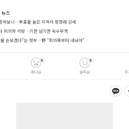
 뉴스
뜯어보니…투표율 높은 지역서 정청래 강세
다 피의자 석방…기한 넘기면 속수무책
 배율 손보겠다"는 정부…野 "회의록부터 내놔야"
0
0
화나요
슬퍼요
추