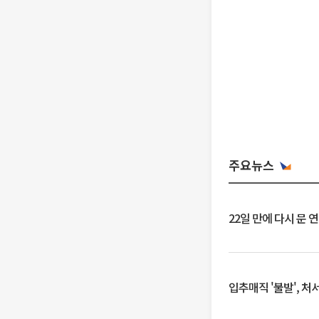
주요뉴스
22일 만에 다시 문 
입추매직 '불발', 처