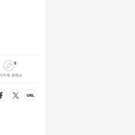
0
가취재 원해요