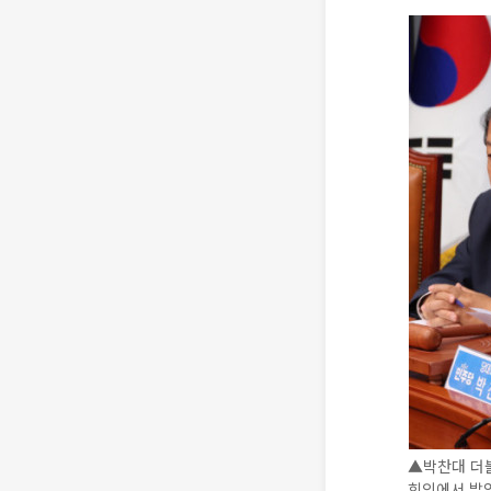
▲박찬대 더
회의에서 발언