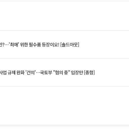
?⋯'최애' 위한 필수품 등장이오! [솔드아웃]
업 규제 완화 '건의'⋯국토부 "협의 중" 입장만 [종합]