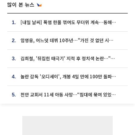
많이 본 뉴스
[내일 날씨] 폭염 한풀 꺾여도 무더위 계속⋯동해안 이틀 연속 비
1.
임영웅, 어느덧 데뷔 10주년⋯"가진 것 없던 시절, 내 앞엔 20명의 팬뿐"
2.
김희철, '뒤집힌 태극기' 지적 후 정치색 논란…"좌우 떠나 우리나라 국기"
3.
놀란 감독 '오디세이', 개봉 4일 만에 100만 돌파⋯'왕사남' 보다 빠르다
4.
천안 교회서 11세 아동 사망…“침대에 묶여 있었다” 진술 확보
5.