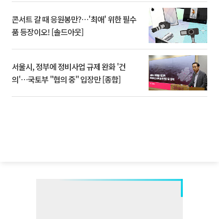
콘서트 갈 때 응원봉만?⋯'최애' 위한 필수
품 등장이오! [솔드아웃]
서울시, 정부에 정비사업 규제 완화 '건
의'⋯국토부 "협의 중" 입장만 [종합]