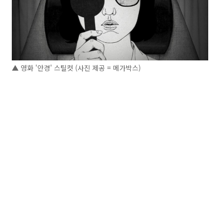
▲ 영화 '안경' 스틸컷 (사진 제공 = 메가박스)