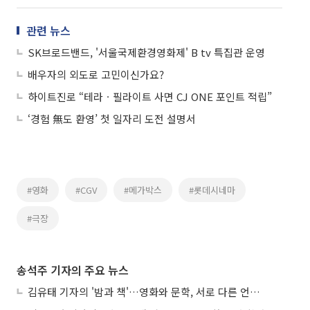
관련 뉴스
SK브로드밴드, '서울국제환경영화제' B tv 특집관 운영
배우자의 외도로 고민이신가요?
하이트진로 “테라ㆍ필라이트 사면 CJ ONE 포인트 적립”
‘경험 無도 환영’ 첫 일자리 도전 설명서
#영화
#CGV
#메가박스
#롯데시네마
#극장
송석주 기자의 주요 뉴스
김유태 기자의 '밤과 책'…영화와 문학, 서로 다른 언어를 읽다