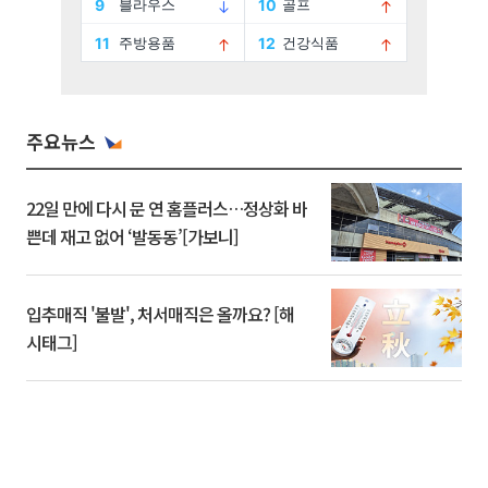
주요뉴스
22일 만에 다시 문 연 홈플러스…정상화 바
쁜데 재고 없어 ‘발동동’[가보니]
입추매직 '불발', 처서매직은 올까요? [해
시태그]