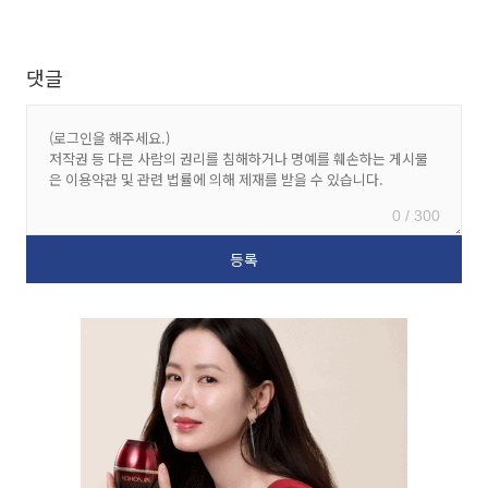
댓글
0 / 300