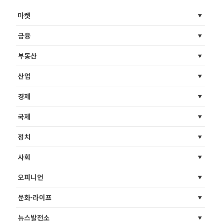
마켓
금융
부동산
산업
경제
국제
정치
사회
오피니언
문화·라이프
뉴스발전소