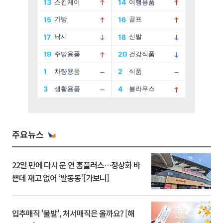
주요뉴스
22일 만에 다시 문 연 홈플러스…정상화 바
쁜데 재고 없어 ‘발동동’[가보니]
입추매직 '불발', 처서매직은 올까요? [해