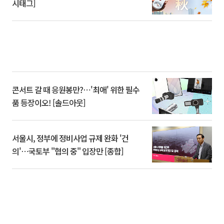
시태그]
콘서트 갈 때 응원봉만?⋯'최애' 위한 필수
품 등장이오! [솔드아웃]
서울시, 정부에 정비사업 규제 완화 '건
의'⋯국토부 "협의 중" 입장만 [종합]