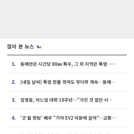
많이 본 뉴스
동해안은 시간당 80㎜ 폭우, 그 외 지역은 폭염…‘극과 극 날씨’
1.
[내일 날씨] 폭염 한풀 꺾여도 무더위 계속⋯동해안 이틀 연속 비
2.
임영웅, 어느덧 데뷔 10주년⋯"가진 것 없던 시절, 내 앞엔 20명의 팬뿐"
3.
'굿 윌 헌팅' 배우 "기아 EV2 덕분에 살아"…교통사고 후 안전성 극찬
4.