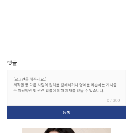
댓글
0 / 300