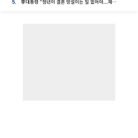
李대통령 “청년이 결혼 망설이는 일 없어야...제도상 불이익 조사”
5.