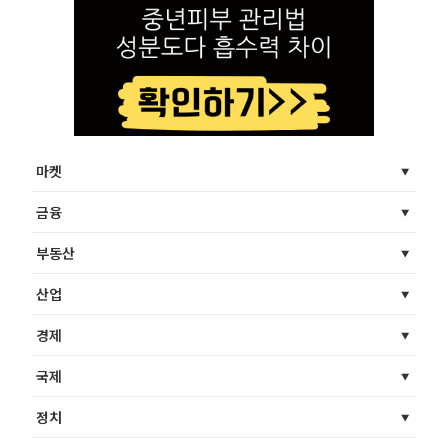
마켓
금융
부동산
산업
경제
국제
정치