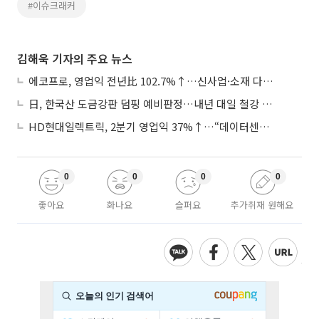
#이슈크래커
김해욱 기자의 주요 뉴스
에코프로, 영업익 전년比 102.7%↑…신사업·소재 다각화 박차
日, 한국산 도금강판 덤핑 예비판정…내년 대일 철강 수출 ‘빨간불’
HD현대일렉트릭, 2분기 영업익 37%↑…“데이터센터 사업, 새로운 성장 축”
0
0
0
0
좋아요
화나요
슬퍼요
추가취재 원해요