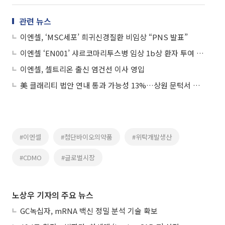
관련 뉴스
이엔셀, ‘MSC세포’ 희귀신경질환 비임상 “PNS 발표”
이엔셀 ‘EN001’ 샤르코마리투스병 임상 1b상 환자 투여 종료
이엔셀, 셀트리온 출신 염건선 이사 영입
美 클래리티 법안 연내 통과 가능성 13%…상원 문턱서 제동
#이엔셀
#첨단바이오의약품
#위탁개발생산
#CDMO
#글로벌시장
노상우 기자의 주요 뉴스
GC녹십자, mRNA 백신 정밀 분석 기술 확보