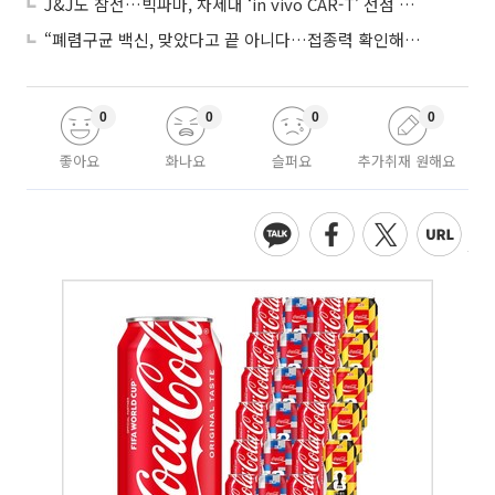
J&J도 참전…빅파마, 차세대 ‘in vivo CAR-T’ 선점 경쟁 본격화
“폐렴구균 백신, 맞았다고 끝 아니다…접종력 확인해야”
0
0
0
0
좋아요
화나요
슬퍼요
추가취재 원해요