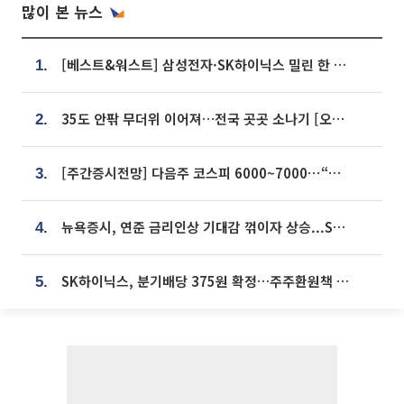
많이 본 뉴스
[베스트&워스트] 삼성전자·SK하이닉스 밀린 한 주…상상인증권은 85% 급등
1.
35도 안팎 무더위 이어져…전국 곳곳 소나기 [오늘 날씨]
2.
[주간증시전망] 다음주 코스피 6000~7000⋯“外人 수급은 정책이 변수”
3.
뉴욕증시, 연준 금리인상 기대감 꺾이자 상승...S&P500 사상 최고치 [종합]
4.
SK하이닉스, 분기배당 375원 확정…주주환원책 9월로 앞당겨 발표
5.