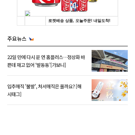
주요뉴스
22일 만에 다시 문 연 홈플러스…정상화 바
쁜데 재고 없어 ‘발동동’[가보니]
입추매직 '불발', 처서매직은 올까요? [해
시태그]