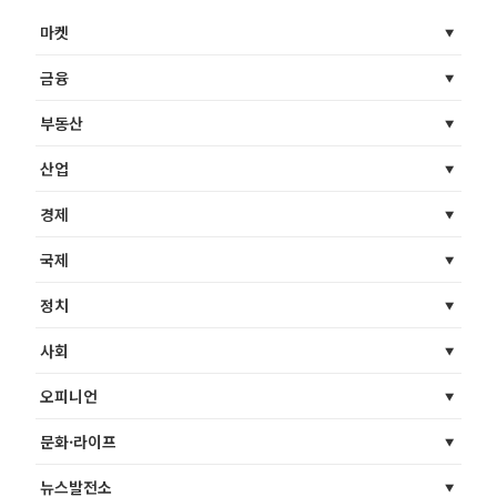
마켓
금융
부동산
산업
경제
국제
정치
사회
오피니언
문화·라이프
뉴스발전소