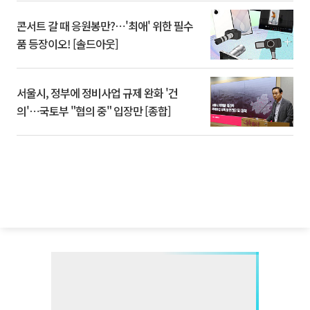
콘서트 갈 때 응원봉만?⋯'최애' 위한 필수
품 등장이오! [솔드아웃]
서울시, 정부에 정비사업 규제 완화 '건
의'⋯국토부 "협의 중" 입장만 [종합]