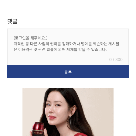
댓글
0 / 300