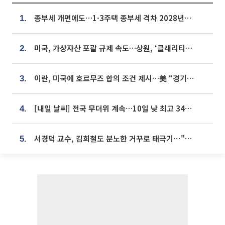
종부세 개편에도…1·3주택 종부세 격차 2028년부터 확대
1.
미국, 가상자산 포괄 규제 속도…상원, ‘클래리티법’ 9월 절차투표 추진
2.
이란, 미국에 호르무즈 합의 조건 제시…美 “경기 아직 안 끝나” [종합]
3.
[내일 날씨] 전국 무더위 계속…10일 낮 최고 34도 육박
4.
서경덕 교수, 김희철도 분노한 거꾸로 태극기⋯"엉터리는 아냐, 아쉬울 뿐"
5.