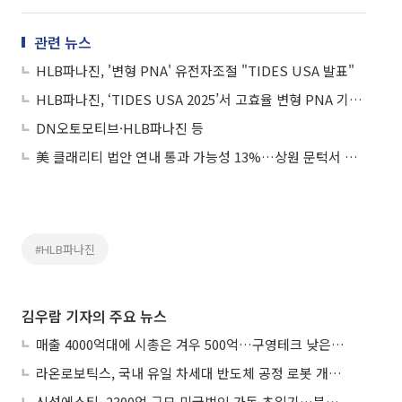
관련 뉴스
HLB파나진, '변형 PNA' 유전자조절 "TIDES USA 발표"
HLB파나진, ‘TIDES USA 2025’서 고효율 변형 PNA 기반 유전자 조절 기술 발표
DN오토모티브·HLB파나진 등
美 클래리티 법안 연내 통과 가능성 13%…상원 문턱서 제동
#HLB파나진
김우람 기자의 주요 뉴스
매출 4000억대에 시총은 겨우 500억…구영테크 낮은 몸값에 저가 승계 마무리
라온로보틱스, 국내 유일 차세대 반도체 공정 로봇 개발 ‘고객사 테스트 진행’
신성에스티, 2300억 규모 미국법인 가동 초읽기…북미 ESS 공략 본격화