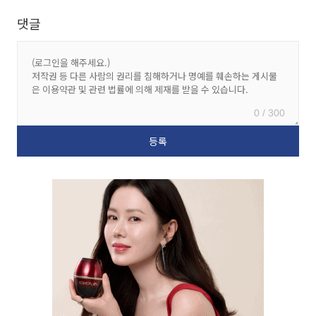
댓글
0 / 300