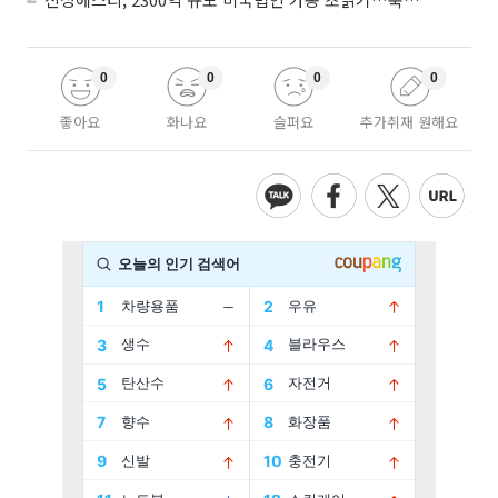
0
0
0
0
좋아요
화나요
슬퍼요
추가취재 원해요