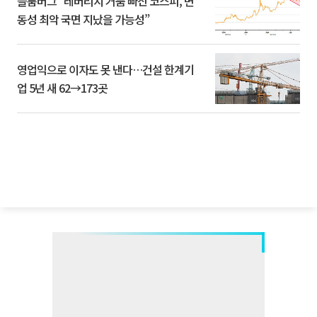
블룸버그 “레버리지 거품 빠진 코스피, 변
동성 최악 국면 지났을 가능성”
영업익으로 이자도 못 낸다…건설 한계기
업 5년 새 62→173곳