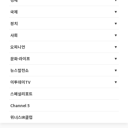
경제
국제
정치
사회
오피니언
문화·라이프
뉴스발전소
이투데이TV
스페셜리포트
Channel 5
위너스IR클럽