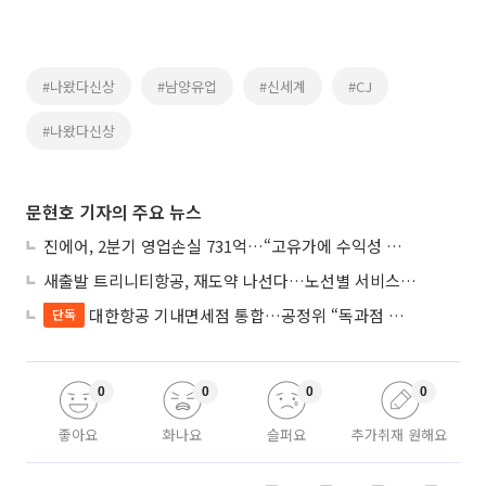
#나왔다신상
#남양유업
#신세계
#CJ
#나왔다신상
문현호 기자의 주요 뉴스
진에어, 2분기 영업손실 731억…“고유가에 수익성 악화”
새출발 트리니티항공, 재도약 나선다…노선별 서비스 차별화
대한항공 기내면세점 통합…공정위 “독과점 여부 따진다”
단독
0
0
0
0
좋아요
화나요
슬퍼요
추가취재 원해요