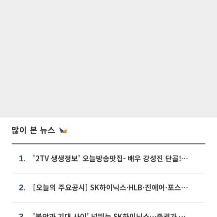
많이 본 뉴스
'2TV 생생정보' 오늘방송맛집- 배우 강성진 단골! 쌀국수ㆍ푸팟퐁 커리 맛집 '블○○○'
1.
[오늘의 주요공시] SK하이닉스·HLB·진에어·포스코홀딩스·네이버·대우건설 등
2.
'불안과 기대 사이' 널뛰는 SK하이닉스…증권가 "HBM4·LTA 기반 펀터멘털 견고"
3.