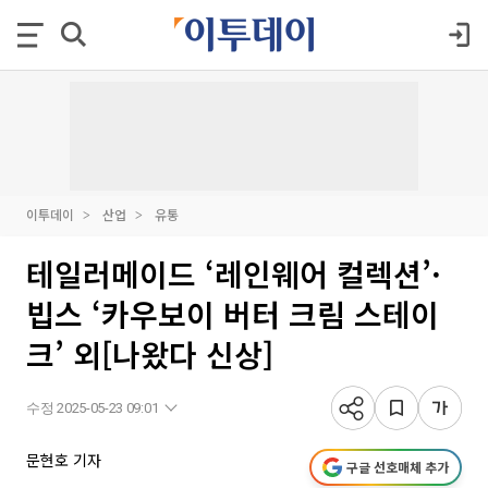
이투데이
산업
유통
테일러메이드 ‘레인웨어 컬렉션’·
빕스 ‘카우보이 버터 크림 스테이
크’ 외[나왔다 신상]
수정 2025-05-23 09:01
문현호 기자
구글 선호매체 추가