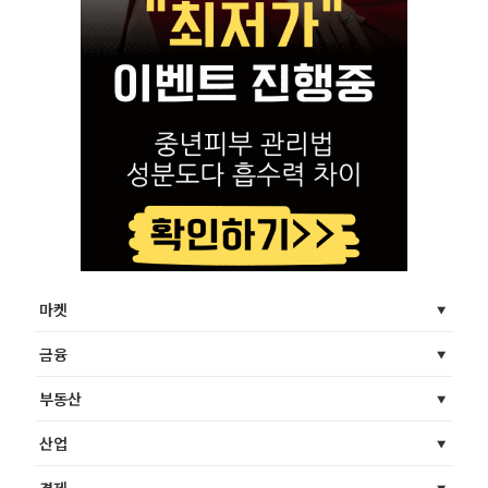
마켓
금융
부동산
산업