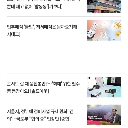
쁜데 재고 없어 ‘발동동’[가보니]
입추매직 '불발', 처서매직은 올까요? [해
시태그]
콘서트 갈 때 응원봉만?⋯'최애' 위한 필수
품 등장이오! [솔드아웃]
서울시, 정부에 정비사업 규제 완화 '건
의'⋯국토부 "협의 중" 입장만 [종합]