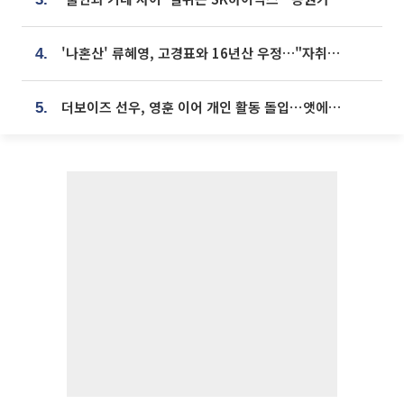
'나혼산' 류혜영, 고경표와 16년산 우정…"자취방서 부모님과 마주쳐"
4.
더보이즈 선우, 영훈 이어 개인 활동 돌입⋯앳에어리어와 전속계약
5.