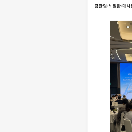
담관암·뇌질환·대사질