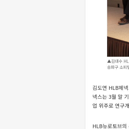
▲김대수 HL
송파구 소피텔
김도연 HLB제넥
넥스는 3월 말 기
업 위주로 연구개
HLB뉴로토브의 