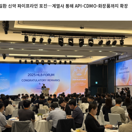
환 신약 파이프라인 포진…계열사 통해 API·CDMO·화장품까지 확장