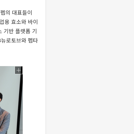
LB펩의 대표들이
산업용 효소와 바이
소 기반 플랫폼 기
LB뉴로토브와 펩타