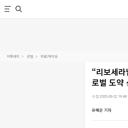
이투데이
산업
의료/바이오
“리보세라닙
로벌 도약
수정 2025-05-22 19:48
유혜은 기자