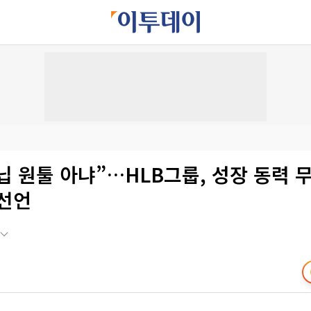
 원툴 아냐”…HLB그룹, 성장 동력 
 선언