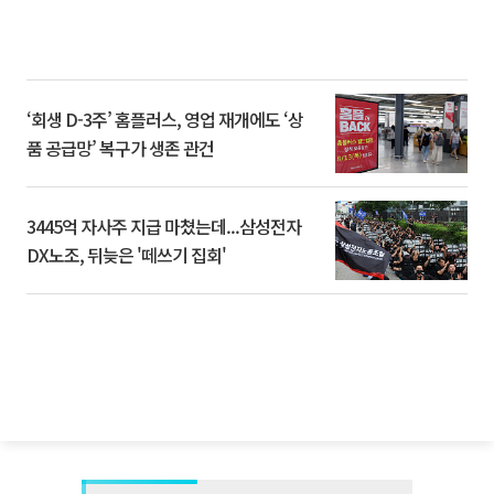
‘회생 D-3주’ 홈플러스, 영업 재개에도 ‘상
품 공급망’ 복구가 생존 관건
3445억 자사주 지급 마쳤는데...삼성전자
DX노조, 뒤늦은 '떼쓰기 집회'