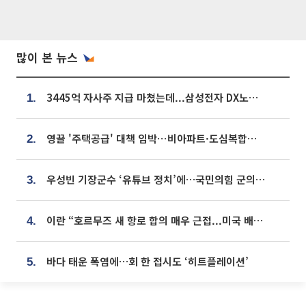
많이 본 뉴스
3445억 자사주 지급 마쳤는데...삼성전자 DX노조, 뒤늦은 '떼쓰기 집회'
1.
영끌 '주택공급' 대책 임박⋯비아파트·도심복합까지 총동원
2.
우성빈 기장군수 ‘유튜브 정치’에…국민의힘 군의원들 집단 반발
3.
이란 “호르무즈 새 항로 합의 매우 근접...미국 배상 먼저”
4.
바다 태운 폭염에…회 한 접시도 ‘히트플레이션’
5.