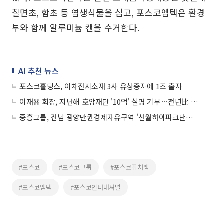
칠면초, 함초 등 염생식물을 심고, 포스코엠텍은 환경
부와 함께 알루미늄 캔을 수거한다.
AI 추천 뉴스
포스코홀딩스, 이차전지소재 3사 유상증자에 1조 출자
이재용 회장, 지난해 호암재단 '10억' 실명 기부⋯전년比 5배 ↑
중흥그룹, 전남 광양만권경제자유구역 '선월하이파크단지' 2차 용지 공급
#포스코
#포스코그룹
#포스코퓨처엠
#포스코엠텍
#포스코인터내셔널