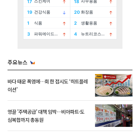
주요뉴스
바다 태운 폭염에…회 한 접시도 ‘히트플레
이션’
영끌 '주택공급' 대책 임박⋯비아파트·도
심복합까지 총동원