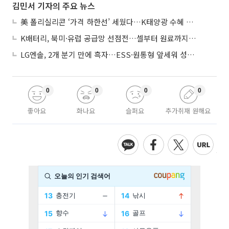
김민서 기자의 주요 뉴스
美 폴리실리콘 ‘가격 하한선’ 세웠다…K태양광 수혜 기대
K배터리, 북미·유럽 공급망 선점전…셀부터 원료까지 현지화
LG엔솔, 2개 분기 만에 흑자…ESS·원통형 앞세워 성장 가속
0
0
0
0
좋아요
화나요
슬퍼요
추가취재 원해요