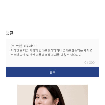
댓글
0 / 300