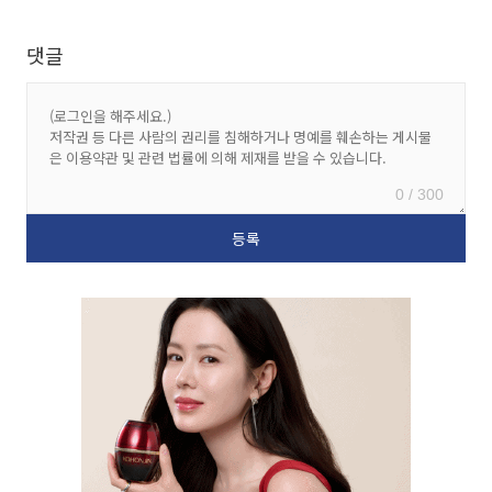
댓글
0 / 300