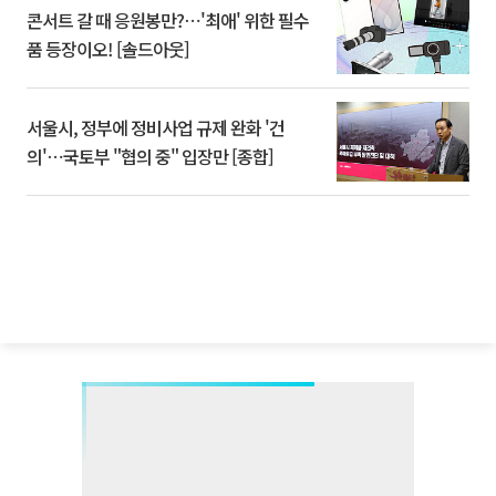
콘서트 갈 때 응원봉만?⋯'최애' 위한 필수
품 등장이오! [솔드아웃]
서울시, 정부에 정비사업 규제 완화 '건
의'⋯국토부 "협의 중" 입장만 [종합]