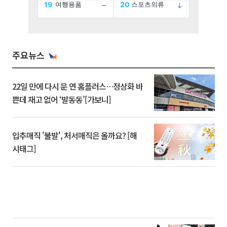
주요뉴스
22일 만에 다시 문 연 홈플러스…정상화 바
쁜데 재고 없어 ‘발동동’[가보니]
입추매직 '불발', 처서매직은 올까요? [해
시태그]