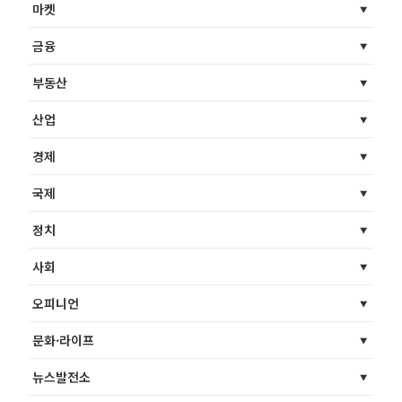
마켓
금융
부동산
산업
경제
국제
정치
사회
오피니언
문화·라이프
뉴스발전소