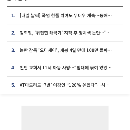
[내일 날씨] 폭염 한풀 꺾여도 무더위 계속⋯동해안 이틀 연속 비
1.
김희철, '뒤집힌 태극기' 지적 후 정치색 논란…"좌우 떠나 우리나라 국기"
2.
놀란 감독 '오디세이', 개봉 4일 만에 100만 돌파⋯'왕사남' 보다 빠르다
3.
천안 교회서 11세 아동 사망…“침대에 묶여 있었다” 진술 확보
4.
AT마드리드 ‘7번’ 이강인 “120% 쏟겠다”⋯시메오네 감독 “필요한 선수”
5.