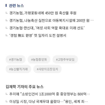
관련 뉴스
경기농협, 가평꽃동네에 450만 원 축산물 후원
경기농협, 나눔축산 실천으로 아동복지시설에 200만 원 상당 기부
경기농협-한신대, '여성 사회 역할 확대로 미래 선도'
‘경험 無도 환영’ 첫 일자리 도전 설명서
#경기농협
#농협중앙회
#고향주부모임
#농산물직거래
#사랑의김장김치
김재학 기자의 주요 뉴스
추미애 "소방인건비 1조1000억 중 중앙정부는 800억뿐"
이상일 시장, 다낭 국제무대 올랐다…"용인, 세계 최대 반도체 도시 된다"