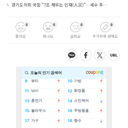
경기도의회 국힘 "7조 채무는 인재(人災)"…세수 추계 조작 의혹 제기
0
0
0
0
좋아요
화나요
슬퍼요
추가취재 원해요