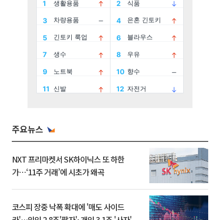
주요뉴스
NXT 프리마켓서 SK하이닉스 또 하한
가⋯‘11주 거래’에 시초가 왜곡
코스피 장중 낙폭 확대에 '매도 사이드
카'…외인 2.8조'팔자'· 개인 3.1조 '사자'