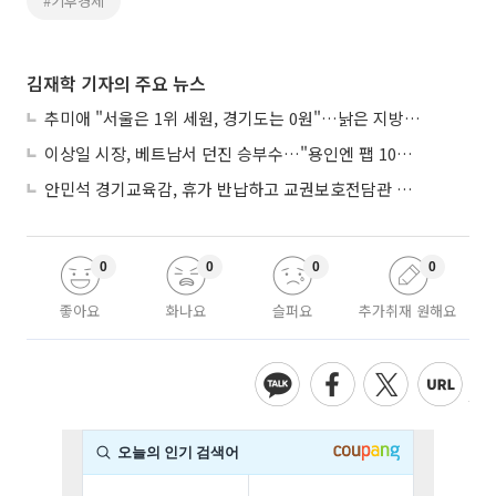
#기후경제
김재학 기자의 주요 뉴스
추미애 "서울은 1위 세원, 경기도는 0원"…낡은 지방세제 정조준
이상일 시장, 베트남서 던진 승부수…"용인엔 팹 10기가 들어선다"
안민석 경기교육감, 휴가 반납하고 교권보호전담관 면접 현장 지켰다
0
0
0
0
좋아요
화나요
슬퍼요
추가취재 원해요