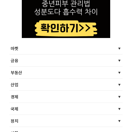
마켓
금융
부동산
산업
경제
국제
정치