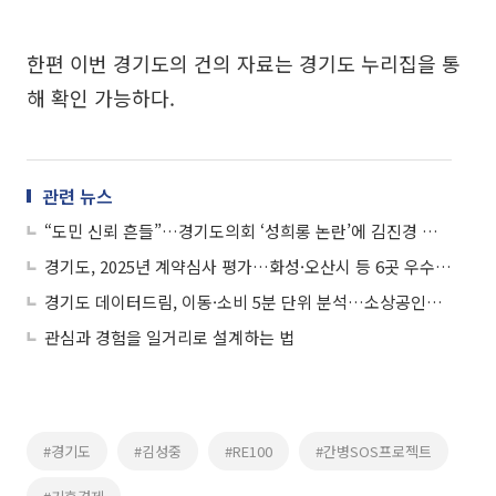
한편 이번 경기도의 건의 자료는 경기도 누리집을 통
해 확인 가능하다.
관련 뉴스
“도민 신뢰 흔들”…경기도의회 ‘성희롱 논란’에 김진경 의장 자성 촉구
경기도, 2025년 계약심사 평가…화성·오산시 등 6곳 우수기관 선정
경기도 데이터드림, 이동·소비 5분 단위 분석…소상공인에 ‘신의 한 수’?
관심과 경험을 일거리로 설계하는 법
#경기도
#김성중
#RE100
#간병SOS프로젝트