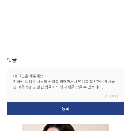
댓글
0 / 300