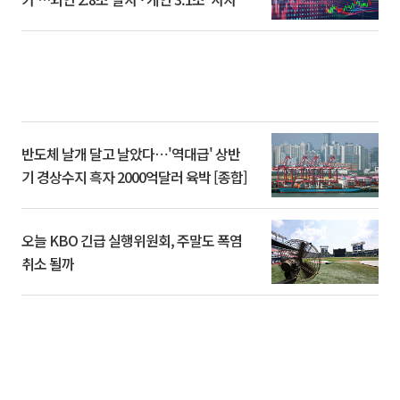
반도체 날개 달고 날았다⋯'역대급' 상반
기 경상수지 흑자 2000억달러 육박 [종합]
오늘 KBO 긴급 실행위원회, 주말도 폭염
취소 될까