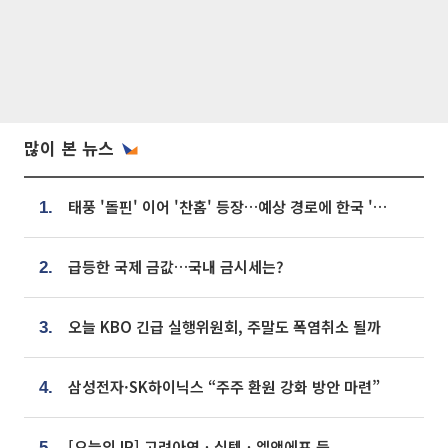
많이 본 뉴스
태풍 '돌핀' 이어 '찬홈' 등장…예상 경로에 한국 '한숨'
1.
급등한 국제 금값…국내 금시세는?
2.
오늘 KBO 긴급 실행위원회, 주말도 폭염취소 될까
3.
삼성전자·SK하이닉스 “주주 환원 강화 방안 마련”
4.
[오늘의 IR] 고려아연ㆍ심텍ㆍ엘앤에프 등
5.