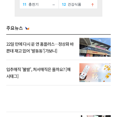
주요뉴스
22일 만에 다시 문 연 홈플러스…정상화 바
쁜데 재고 없어 ‘발동동’[가보니]
입추매직 '불발', 처서매직은 올까요? [해
시태그]