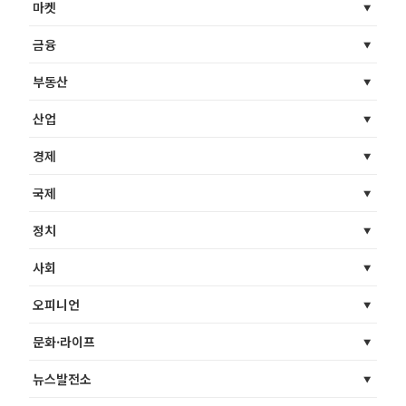
마켓
금융
부동산
산업
경제
국제
정치
사회
오피니언
문화·라이프
뉴스발전소