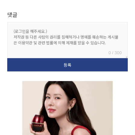
댓글
0 / 300