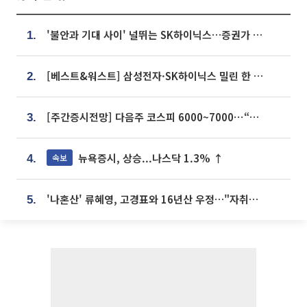
'불안과 기대 사이' 널뛰는 SK하이닉스…증권가 "HBM4·LTA 기반 펀터멘털 견고"
1.
[베스트&워스트] 삼성전자·SK하이닉스 밀린 한 주…상상인증권은 85% 급등
2.
[주간증시전망] 다음주 코스피 6000~7000⋯“外人 수급은 정책이 변수”
3.
뉴욕증시, 상승...나스닥 1.3% ↑
속보
4.
'나혼산' 류혜영, 고경표와 16년산 우정…"자취방서 부모님과 마주쳐"
5.