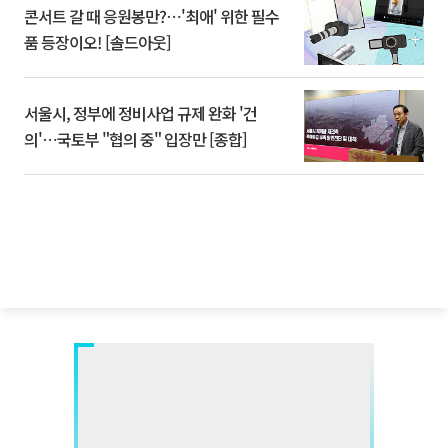
콘서트 갈 때 응원봉만?⋯'최애' 위한 필수
품 등장이오! [솔드아웃]
서울시, 정부에 정비사업 규제 완화 '건
의'⋯국토부 "협의 중" 입장만 [종합]