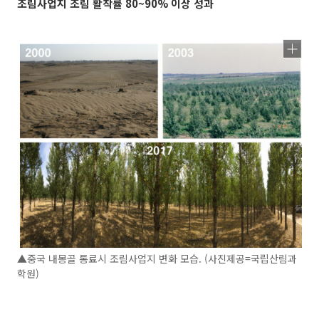
조림사업지 조림 활착률 80~90% 이상 성과
▲중국 내몽골 통료시 조림사업지 변화 모습. (사진제공=국립산림과
학원)