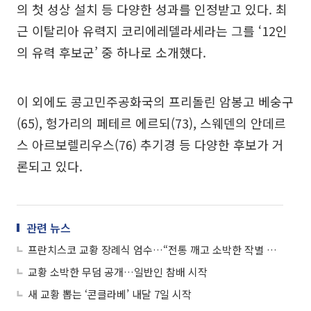
의 첫 성상 설치 등 다양한 성과를 인정받고 있다. 최
근 이탈리아 유력지 코리에레델라세라는 그를 ‘12인
의 유력 후보군’ 중 하나로 소개했다.
이 외에도 콩고민주공화국의 프리돌린 암봉고 베숭구
(65), 헝가리의 페테르 에르되(73), 스웨덴의 안데르
스 아르보렐리우스(76) 추기경 등 다양한 후보가 거
론되고 있다.
관련 뉴스
프란치스코 교황 장례식 엄수…“전통 깨고 소박한 작별 인사”
교황 소박한 무덤 공개…일반인 참배 시작
새 교황 뽑는 ‘콘클라베’ 내달 7일 시작