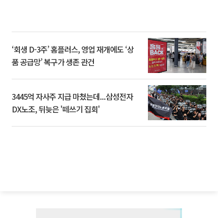
‘회생 D-3주’ 홈플러스, 영업 재개에도 ‘상
품 공급망’ 복구가 생존 관건
3445억 자사주 지급 마쳤는데...삼성전자
DX노조, 뒤늦은 '떼쓰기 집회'