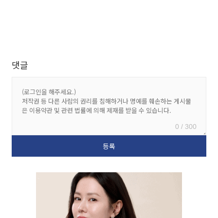
댓글
0 / 300