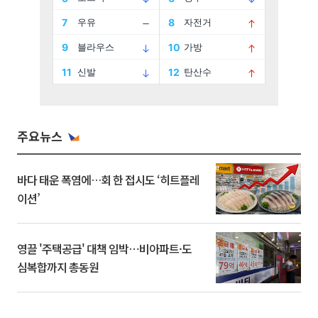
주요뉴스
바다 태운 폭염에…회 한 접시도 ‘히트플레
이션’
영끌 '주택공급' 대책 임박⋯비아파트·도
심복합까지 총동원