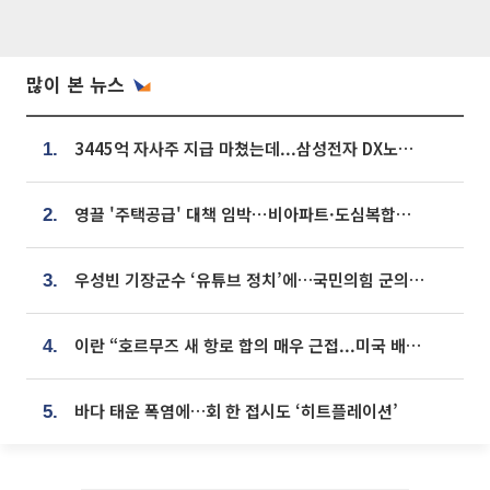
많이 본 뉴스
3445억 자사주 지급 마쳤는데...삼성전자 DX노조, 뒤늦은 '떼쓰기 집회'
1.
영끌 '주택공급' 대책 임박⋯비아파트·도심복합까지 총동원
2.
우성빈 기장군수 ‘유튜브 정치’에…국민의힘 군의원들 집단 반발
3.
이란 “호르무즈 새 항로 합의 매우 근접...미국 배상 먼저”
4.
바다 태운 폭염에…회 한 접시도 ‘히트플레이션’
5.