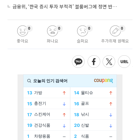
금융위, ‘한국 증시 투자 부적격’ 블룸버그에 정면 반박…“근거 불분명”
0
0
0
0
좋아요
화나요
슬퍼요
추가취재 원해요