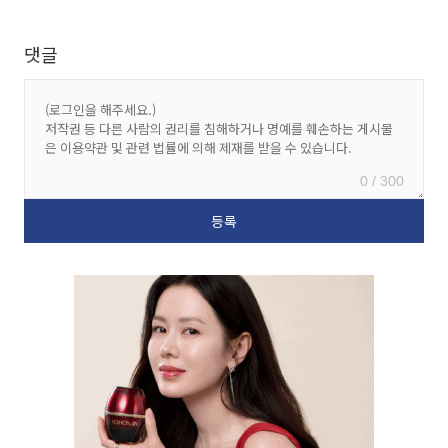
댓글
0 / 300