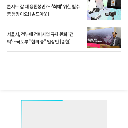
콘서트 갈 때 응원봉만?⋯'최애' 위한 필수
품 등장이오! [솔드아웃]
서울시, 정부에 정비사업 규제 완화 '건
의'⋯국토부 "협의 중" 입장만 [종합]