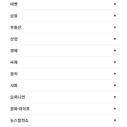
마켓
금융
부동산
산업
경제
국제
정치
사회
오피니언
문화·라이프
뉴스발전소