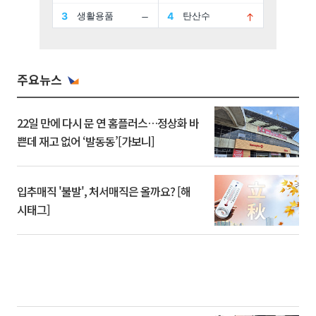
주요뉴스
22일 만에 다시 문 연 홈플러스…정상화 바
쁜데 재고 없어 ‘발동동’[가보니]
입추매직 '불발', 처서매직은 올까요? [해
시태그]