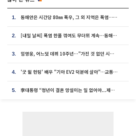
동해안은 시간당 80㎜ 폭우, 그 외 지역은 폭염…‘극과 극 날씨’
1.
[내일 날씨] 폭염 한풀 꺾여도 무더위 계속⋯동해안 이틀 연속 비
2.
임영웅, 어느덧 데뷔 10주년⋯"가진 것 없던 시절, 내 앞엔 20명의 팬뿐"
3.
'굿 윌 헌팅' 배우 "기아 EV2 덕분에 살아"…교통사고 후 안전성 극찬
4.
李대통령 “청년이 결혼 망설이는 일 없어야...제도상 불이익 조사”
5.