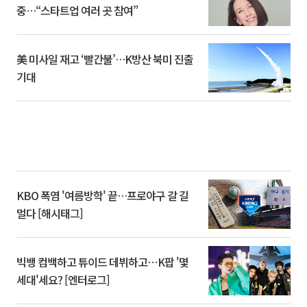
중…“스타트업 여러 곳 참여”
美 미사일 재고 ‘빨간불’…K방산 북미 진출
기대
KBO 폭염 '여름방학' 끝…프로야구 갈 길
멀다 [해시태그]
빅뱅 컴백하고 튜이드 데뷔하고⋯K팝 '몇
세대'세요? [엔터로그]