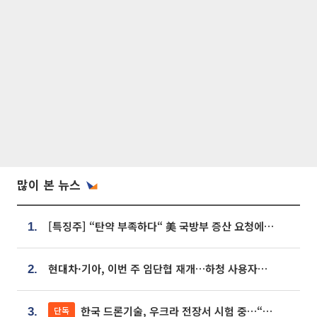
많이 본 뉴스
[특징주] “탄약 부족하다“ 美 국방부 증산 요청에⋯국내 방산주 급등세
1.
현대차·기아, 이번 주 임단협 재개…하청 사용자성 재심도 ‘변수’
2.
한국 드론기술, 우크라 전장서 시험 중…“스타트업 여러 곳 참여”
단독
3.