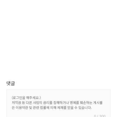
댓글
0 / 300