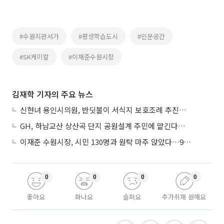
#수원지관서가
#평생학습도시
#인문공간
#SK케미칼
#이재준수원시장
김재학 기자의 주요 뉴스
신현녀 용인시의원, 반딧불이 서식지 보호조례 추진…"개발과 생태 조화"
GH, 하남교산 상산곡 단지 공원설계 주민에 맡긴다…5만㎡ 녹지
이재준 수원시장, 시민 130명과 원탁 마주 앉았다…9월 비전선포 마지막 관문
0
0
0
0
좋아요
화나요
슬퍼요
추가취재 원해요