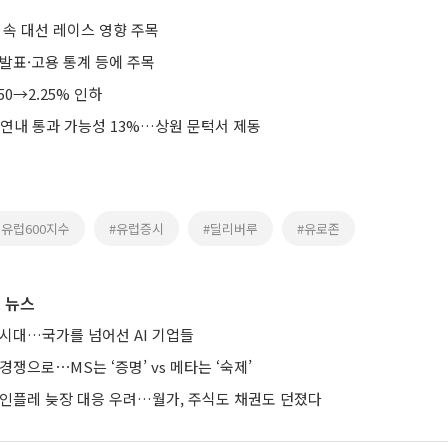
 속 대선 레이스 영향 주목
발표·고용 통계 등에 주목
.50→2.25% 인하
 연내 통과 가능성 13%…상원 문턱서 제동
유럽600지수
#유럽증시
#딜리버루
#유로존
 뉴스
 시대…국가를 넘어선 AI 기업들
경쟁으로⋯MS는 ‘증명’ vs 메타는 ‘숙제’
 인플레 늦장 대응 우려…월가, 주식도 채권도 던졌다