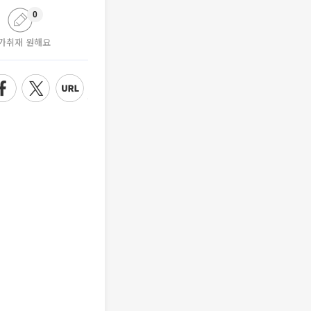
0
가취재 원해요