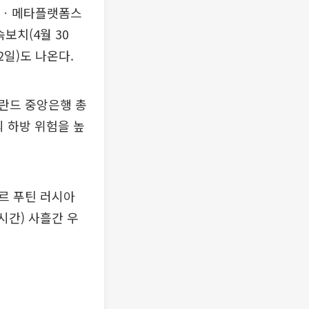
마존ㆍ메타플랫폼스
보치(4월 30
2일)도 나온다.
핀란드 중앙은행 총
 하방 위험을 높
르 푸틴 러시아
시간) 사흘간 우