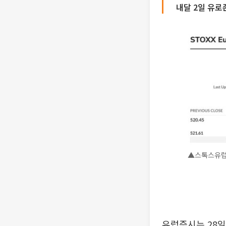
내달 2일 유로
▲스톡스유럽6
유럽증시는 28일