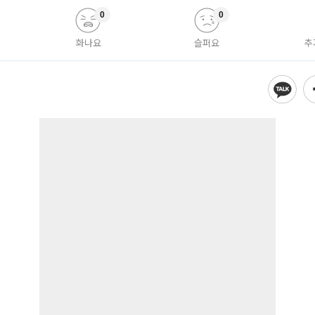
0
0
화나요
슬퍼요
추