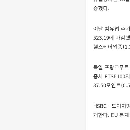
승했다.
이날 범유럽 주가
523.19에 마
헬스케어업종(1.3
독일 프랑크푸르트증
증시 FTSE100
37.50포인트(0.
HSBCㆍ도이치
개한다. EU 통