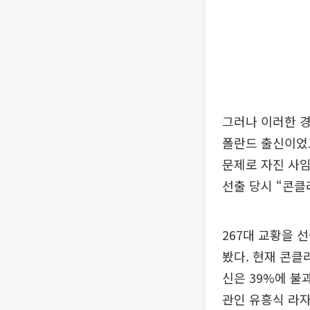
그러나 이러한 경
폴란드 출신이었고
문제로 자진 사
선출 당시 “콘클
267대 교황을
봤다. 현재 콘클
신은 39%에 불
관인 유흥식 라자