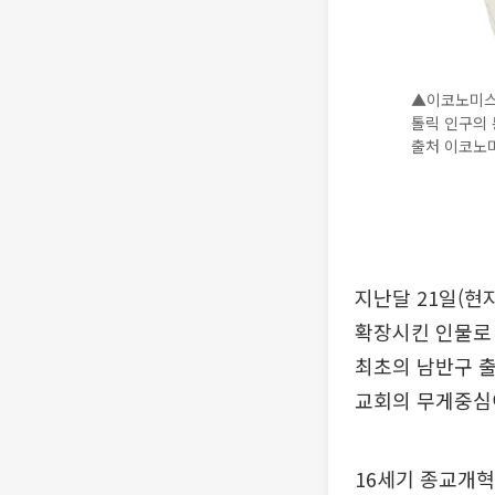
▲이코노미스
톨릭 인구의 
출처 이코노
지난달 21일(현
확장시킨 인물로 
최초의 남반구 출
교회의 무게중심이
16세기 종교개혁